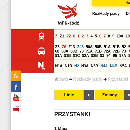
Na
Rozkłady jazdy
Dl
Z
Z1
Z2
0
1
2
3
4
5
6
7
8
9
10A
1
Z3
Z6
Z13
Z43
50A
50B
51A
51B
52
68
69A
69B
70
71A
71B
72A
72B
73
91A
91B
91C
92A
92B
93
94
96
97A
N1A
N1B
N2
N3A
N3B
N4A
N4B
N5A
Start
Rozkłady jazdy
Przystanki
Linie
Zmiany
PRZYSTANKI
1 Maja