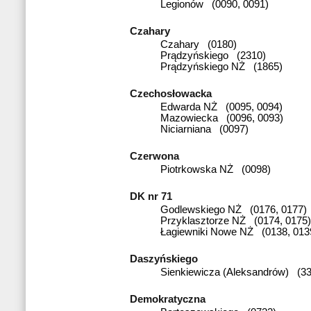
Legionów (0090, 0091)
Czahary
Czahary (0180)
Prądzyńskiego (2310)
Prądzyńskiego NŻ (1865)
Czechosłowacka
Edwarda NŻ (0095, 0094)
Mazowiecka (0096, 0093)
Niciarniana (0097)
Czerwona
Piotrkowska NŻ (0098)
DK nr 71
Godlewskiego NŻ (0176, 0177)
Przyklasztorze NŻ (0174, 0175)
Łagiewniki Nowe NŻ (0138, 013
Daszyńskiego
Sienkiewicza (Aleksandrów) (33
Demokratyczna