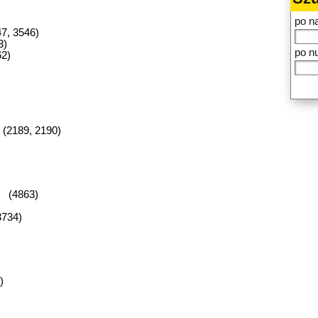
po n
7, 3546)
3)
po n
62)
(2189, 2190)
) (4863)
3734)
)