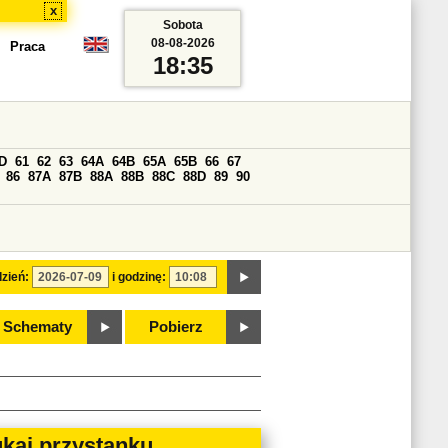
x
Sobota
08-08-2026
Praca
18:35
D
61
62
63
64A
64B
65A
65B
66
67
86
87A
87B
88A
88B
88C
88D
89
90
zień:
i godzinę:
Schematy
Pobierz
kaj przystanku