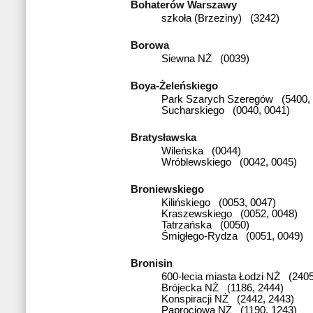
Bohaterów Warszawy
szkoła (Brzeziny) (3242)
Borowa
Siewna NŻ (0039)
Boya-Żeleńskiego
Park Szarych Szeregów (5400, 
Sucharskiego (0040, 0041)
Bratysławska
Wileńska (0044)
Wróblewskiego (0042, 0045)
Broniewskiego
Kilińskiego (0053, 0047)
Kraszewskiego (0052, 0048)
Tatrzańska (0050)
Śmigłego-Rydza (0051, 0049)
Bronisin
600-lecia miasta Łodzi NŻ (2405
Brójecka NŻ (1186, 2444)
Konspiracji NŻ (2442, 2443)
Paprociowa NŻ (1190, 1243)