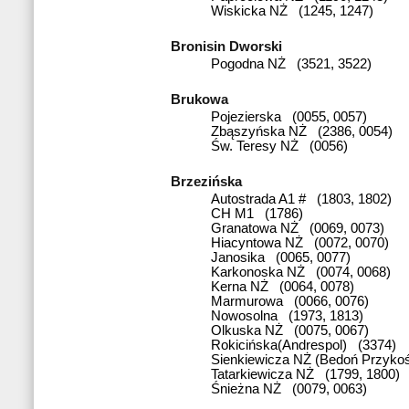
Wiskicka NŻ (1245, 1247)
Bronisin Dworski
Pogodna NŻ (3521, 3522)
Brukowa
Pojezierska (0055, 0057)
Zbąszyńska NŻ (2386, 0054)
Św. Teresy NŻ (0056)
Brzezińska
Autostrada A1 # (1803, 1802)
CH M1 (1786)
Granatowa NŻ (0069, 0073)
Hiacyntowa NŻ (0072, 0070)
Janosika (0065, 0077)
Karkonoska NŻ (0074, 0068)
Kerna NŻ (0064, 0078)
Marmurowa (0066, 0076)
Nowosolna (1973, 1813)
Olkuska NŻ (0075, 0067)
Rokicińska(Andrespol) (3374)
Sienkiewicza NŻ (Bedoń Przykoś
Tatarkiewicza NŻ (1799, 1800)
Śnieżna NŻ (0079, 0063)