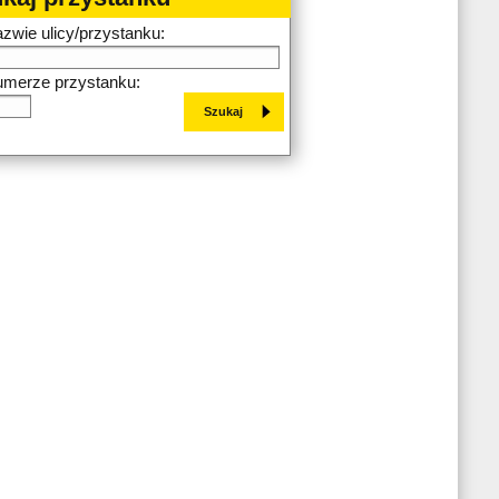
azwie ulicy/przystanku:
umerze przystanku: