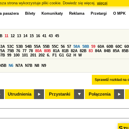
sza strona wykorzystuje pliki cookie. Dowiedz się więcej.
więcej
a pasażera
Bilety
Komunikaty
Reklama
Przetargi
O MPK
0B
11
12
13
14
15
16
41
43
45
53A
53C
53B
54B
55A
55B
55C
56
57
58A
58B
59
60A
60B
60C
60
75A
75B
76
77
78
80A
80B
81A
81B
82A
82B
83
84A
84B
85A
85B
97B
99
100
101
201
202
6.
F1
G1
G2
H
W
N5B
N6
N7A
N7B
N8
N9
Sprawdź rozkład na d
Utrudnienia
Przystanki
Połączenia
Szu