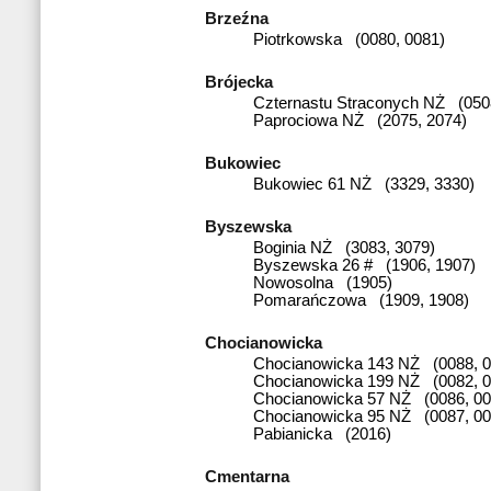
Brzeźna
Piotrkowska (0080, 0081)
Brójecka
Czternastu Straconych NŻ (050
Paprociowa NŻ (2075, 2074)
Bukowiec
Bukowiec 61 NŻ (3329, 3330)
Byszewska
Boginia NŻ (3083, 3079)
Byszewska 26 # (1906, 1907)
Nowosolna (1905)
Pomarańczowa (1909, 1908)
Chocianowicka
Chocianowicka 143 NŻ (0088, 0
Chocianowicka 199 NŻ (0082, 0
Chocianowicka 57 NŻ (0086, 00
Chocianowicka 95 NŻ (0087, 00
Pabianicka (2016)
Cmentarna