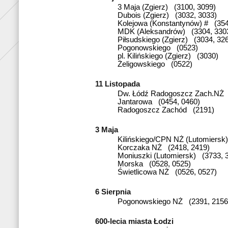
3 Maja (Zgierz) (3100, 3099)
Dubois (Zgierz) (3032, 3033)
Kolejowa (Konstantynów) # (354
MDK (Aleksandrów) (3304, 330
Piłsudskiego (Zgierz) (3034, 32
Pogonowskiego (0523)
pl. Kilińskiego (Zgierz) (3030)
Żeligowskiego (0522)
11 Listopada
Dw. Łódź Radogoszcz Zach.NŻ 
Jantarowa (0454, 0460)
Radogoszcz Zachód (2191)
3 Maja
Kilińskiego/CPN NŻ (Lutomiersk
Korczaka NŻ (2418, 2419)
Moniuszki (Lutomiersk) (3733, 
Morska (0528, 0525)
Świetlicowa NŻ (0526, 0527)
6 Sierpnia
Pogonowskiego NŻ (2391, 2156
600-lecia miasta Łodzi