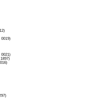
12)
 0019)
 0021)
 1897)
0016)
297)