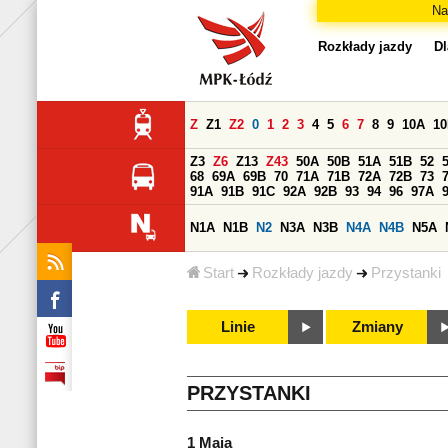
Na
Rozkłady jazdy
Dl
Z
Z1
Z2
0
1
2
3
4
5
6
7
8
9
10A
1
Z3
Z6
Z13
Z43
50A
50B
51A
51B
52
68
69A
69B
70
71A
71B
72A
72B
73
91A
91B
91C
92A
92B
93
94
96
97A
N1A
N1B
N2
N3A
N3B
N4A
N4B
N5A
Start
Rozkłady jazdy
Przystanki
Linie
Zmiany
PRZYSTANKI
1 Maja