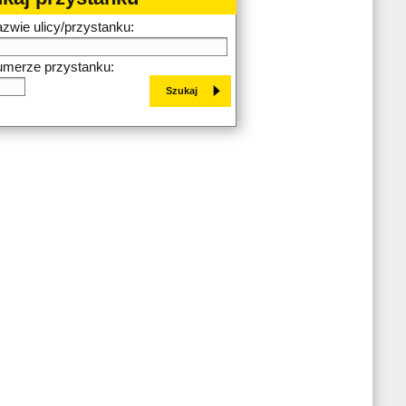
azwie ulicy/przystanku:
umerze przystanku: