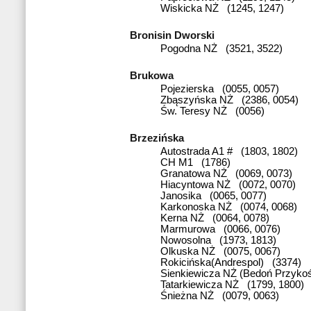
Wiskicka NŻ (1245, 1247)
Bronisin Dworski
Pogodna NŻ (3521, 3522)
Brukowa
Pojezierska (0055, 0057)
Zbąszyńska NŻ (2386, 0054)
Św. Teresy NŻ (0056)
Brzezińska
Autostrada A1 # (1803, 1802)
CH M1 (1786)
Granatowa NŻ (0069, 0073)
Hiacyntowa NŻ (0072, 0070)
Janosika (0065, 0077)
Karkonoska NŻ (0074, 0068)
Kerna NŻ (0064, 0078)
Marmurowa (0066, 0076)
Nowosolna (1973, 1813)
Olkuska NŻ (0075, 0067)
Rokicińska(Andrespol) (3374)
Sienkiewicza NŻ (Bedoń Przykoś
Tatarkiewicza NŻ (1799, 1800)
Śnieżna NŻ (0079, 0063)