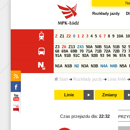
Na
Rozkłady jazdy
Dl
Z
Z1
Z2
0
1
2
3
4
5
6
7
8
9
10A
1
Z3
Z6
Z13
Z43
50A
50B
51A
51B
52
68
69A
69B
70
71A
71B
72A
72B
73
91A
91B
91C
92A
92B
93
94
96
97A
N1A
N1B
N2
N3A
N3B
N4A
N4B
N5A
Start
Rozkłady jazdy
Linia N4A
Linie
Zmiany
Czas przejazdu dla:
22:32
PRZY