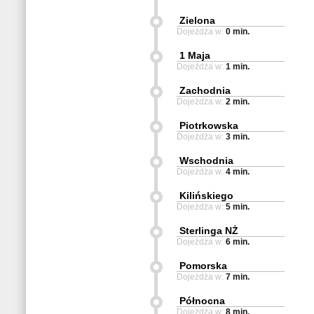
Zielona
Dojeżdża w:
0 min.
1 Maja
Dojeżdża w:
1 min.
Zachodnia
Dojeżdża w:
2 min.
Piotrkowska
Dojeżdża w:
3 min.
Wschodnia
Dojeżdża w:
4 min.
Kilińskiego
Dojeżdża w:
5 min.
Sterlinga NŻ
Dojeżdża w:
6 min.
Pomorska
Dojeżdża w:
7 min.
Północna
Dojeżdża w:
8 min.