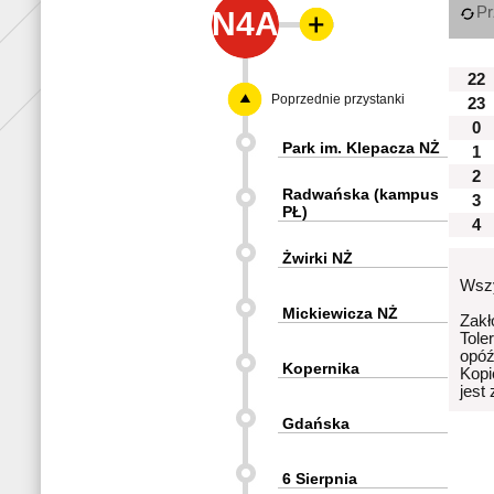
Pr
N4A
22
Poprzednie przystanki
23
0
Park im. Klepacza NŻ
1
2
Radwańska (kampus
3
PŁ)
4
Żwirki NŻ
Wszy
Mickiewicza NŻ
Zakł
Tole
opóź
Kopernika
Kopi
jest
Gdańska
6 Sierpnia