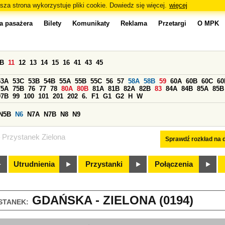
sza strona wykorzystuje pliki cookie. Dowiedz się więcej.
więcej
a pasażera
Bilety
Komunikaty
Reklama
Przetargi
O MPK
0B
11
12
13
14
15
16
41
43
45
53A
53C
53B
54B
55A
55B
55C
56
57
58A
58B
59
60A
60B
60C
60
75A
75B
76
77
78
80A
80B
81A
81B
82A
82B
83
84A
84B
85A
85B
97B
99
100
101
201
202
6.
F1
G1
G2
H
W
N5B
N6
N7A
N7B
N8
N9
Przystanek Zielona
Sprawdź rozkład na d
Utrudnienia
Przystanki
Połączenia
GDAŃSKA - ZIELONA (0194)
STANEK: