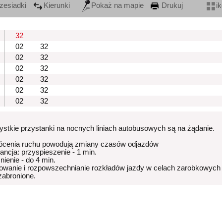
zesiadki
Kierunki
Pokaż na mapie
Drukuj
i
32
02
32
02
32
02
32
02
32
02
32
02
32
stkie przystanki na nocnych liniach autobusowych są na żądanie.
ócenia ruchu powodują zmiany czasów odjazdów
rancja: przyspieszenie - 1 min.
nienie - do 4 min.
owanie i rozpowszechnianie rozkładów jazdy w celach zarobkowych
 zabronione.