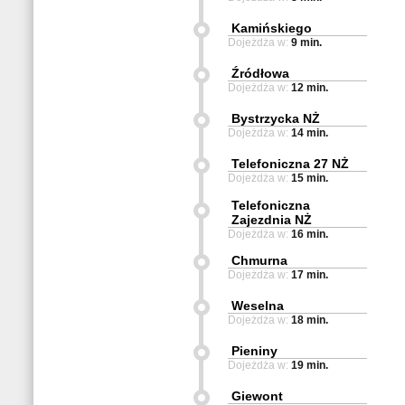
Kamińskiego
Dojeżdża w:
9 min.
Źródłowa
Dojeżdża w:
12 min.
Bystrzycka NŻ
Dojeżdża w:
14 min.
Telefoniczna 27 NŻ
Dojeżdża w:
15 min.
Telefoniczna
Zajezdnia NŻ
Dojeżdża w:
16 min.
Chmurna
Dojeżdża w:
17 min.
Weselna
Dojeżdża w:
18 min.
Pieniny
Dojeżdża w:
19 min.
Giewont