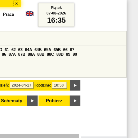
x
Piątek
07-08-2026
Praca
16:35
D
61
62
63
64A
64B
65A
65B
66
67
86
87A
87B
88A
88B
88C
88D
89
90
zień:
i godzinę:
Schematy
Pobierz