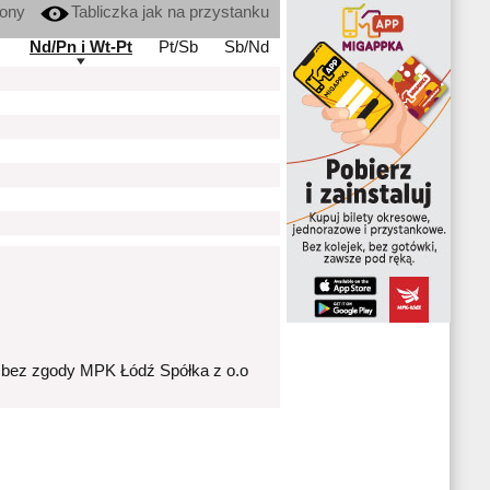
kony
Tabliczka jak na przystanku
Nd/Pn i Wt-Pt
Pt/Sb
Sb/Nd
 bez zgody MPK Łódź Spółka z o.o