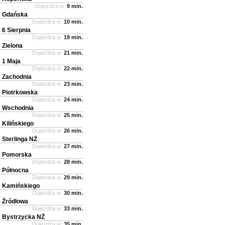
Dojeżdża w:
9 min.
Gdańska
Dojeżdża w:
10 min.
6 Sierpnia
Dojeżdża w:
19 min.
Zielona
Dojeżdża w:
21 min.
1 Maja
Dojeżdża w:
22 min.
Zachodnia
Dojeżdża w:
23 min.
Piotrkowska
Dojeżdża w:
24 min.
Wschodnia
Dojeżdża w:
25 min.
Kilińskiego
Dojeżdża w:
26 min.
Sterlinga NŻ
Dojeżdża w:
27 min.
Pomorska
Dojeżdża w:
28 min.
Północna
Dojeżdża w:
29 min.
Kamińskiego
Dojeżdża w:
30 min.
Źródłowa
Dojeżdża w:
33 min.
Bystrzycka NŻ
Dojeżdża w:
35 min.