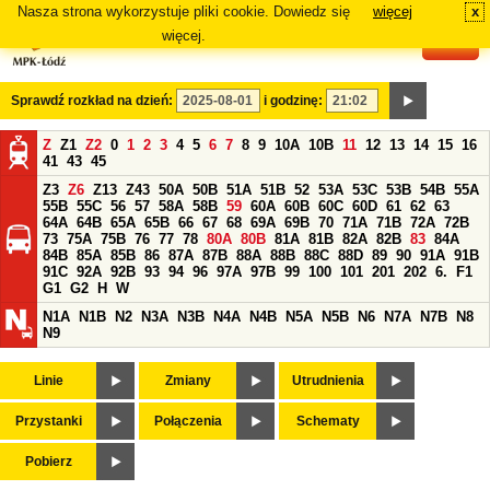
Nasza strona wykorzystuje pliki cookie. Dowiedz się
więcej
x
#
więcej.
Sprawdź rozkład na dzień:
i godzinę:
Z
Z1
Z2
0
1
2
3
4
5
6
7
8
9
10A
10B
11
12
13
14
15
16
41
43
45
Z3
Z6
Z13
Z43
50A
50B
51A
51B
52
53A
53C
53B
54B
55A
55B
55C
56
57
58A
58B
59
60A
60B
60C
60D
61
62
63
64A
64B
65A
65B
66
67
68
69A
69B
70
71A
71B
72A
72B
73
75A
75B
76
77
78
80A
80B
81A
81B
82A
82B
83
84A
84B
85A
85B
86
87A
87B
88A
88B
88C
88D
89
90
91A
91B
91C
92A
92B
93
94
96
97A
97B
99
100
101
201
202
6.
F1
G1
G2
H
W
N1A
N1B
N2
N3A
N3B
N4A
N4B
N5A
N5B
N6
N7A
N7B
N8
N9
Linie
Zmiany
Utrudnienia
Przystanki
Połączenia
Schematy
Pobierz