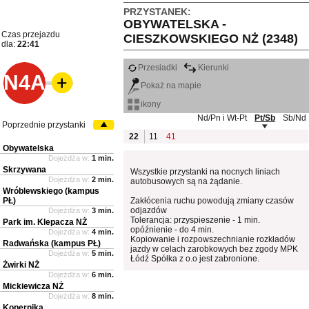
PRZYSTANEK:
OBYWATELSKA -
Czas przejazdu
CIESZKOWSKIEGO NŻ (2348)
dla:
22:41
Przesiadki
Kierunki
N4A
Pokaż na mapie
ikony
Nd/Pn i Wt-Pt
Pt/Sb
Sb/Nd
Poprzednie przystanki
22
11
41
Obywatelska
Dojeżdża w:
1 min.
Skrzywana
Wszystkie przystanki na nocnych liniach
Dojeżdża w:
2 min.
autobusowych są na żądanie.
Wróblewskiego (kampus
PŁ)
Zakłócenia ruchu powodują zmiany czasów
odjazdów
Dojeżdża w:
3 min.
Tolerancja: przyspieszenie - 1 min.
Park im. Klepacza NŻ
opóźnienie - do 4 min.
Dojeżdża w:
4 min.
Kopiowanie i rozpowszechnianie rozkładów
Radwańska (kampus PŁ)
jazdy w celach zarobkowych bez zgody MPK
Dojeżdża w:
5 min.
Łódź Spółka z o.o jest zabronione.
Żwirki NŻ
Dojeżdża w:
6 min.
Mickiewicza NŻ
Dojeżdża w:
8 min.
Kopernika