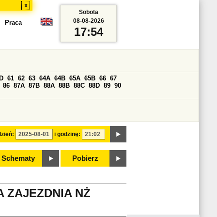
x
Sobota
08-08-2026
Praca
17:54
D
61
62
63
64A
64B
65A
65B
66
67
86
87A
87B
88A
88B
88C
88D
89
90
zień:
i godzinę:
Schematy
Pobierz
 ZAJEZDNIA NŻ