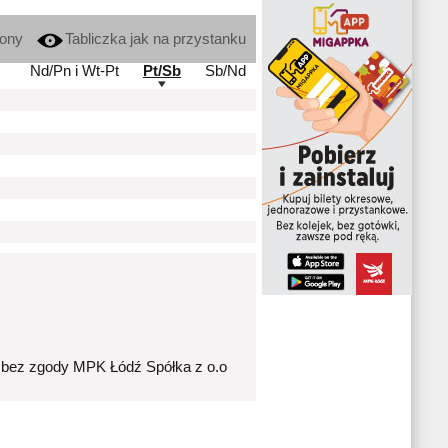
kony
Tabliczka jak na przystanku
Nd/Pn i Wt-Pt
Pt/Sb
Sb/Nd
 bez zgody MPK Łódź Spółka z o.o