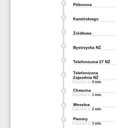
Północna
Kamińskiego
Źródłowa
Bystrzycka NŻ
Telefoniczna 27 NŻ
Telefoniczna
Zajezdnia NŻ
Dojeżdża w:
0 min.
Chmurna
Dojeżdża w:
1 min.
Weselna
Dojeżdża w:
2 min.
Pieniny
Dojeżdża w:
3 min.