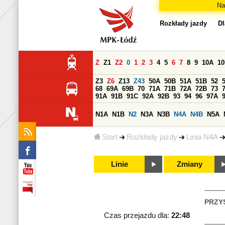
Na
Rozkłady jazdy
Dl
Z
Z1
Z2
0
1
2
3
4
5
6
7
8
9
10A
1
Z3
Z6
Z13
Z43
50A
50B
51A
51B
52
68
69A
69B
70
71A
71B
72A
72B
73
91A
91B
91C
92A
92B
93
94
96
97A
N1A
N1B
N2
N3A
N3B
N4A
N4B
N5A
Start
Rozkłady jazdy
Linia N4A
Linie
Zmiany
PRZY
Czas przejazdu dla:
22:48