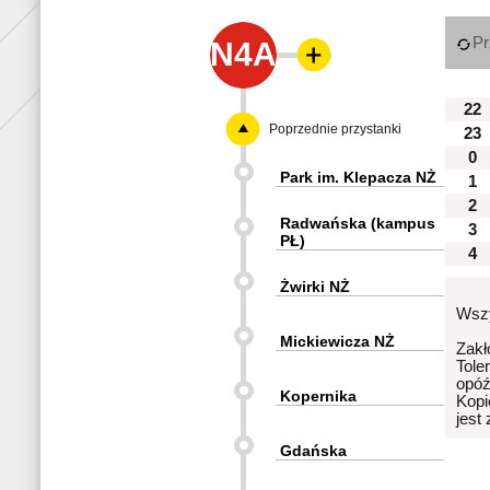
Pr
N4A
22
Poprzednie przystanki
23
0
Park im. Klepacza NŻ
1
2
Radwańska (kampus
3
PŁ)
4
Żwirki NŻ
Wszy
Mickiewicza NŻ
Zakł
Tole
opóź
Kopernika
Kopi
jest
Gdańska