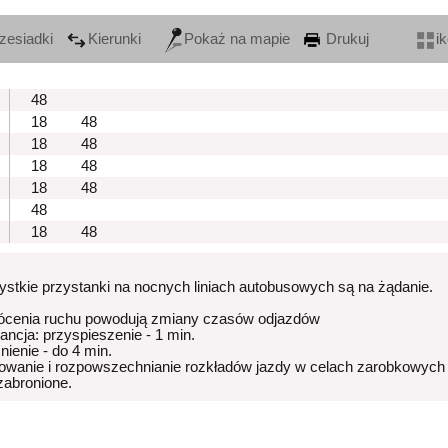
zesiadki
Kierunki
Pokaż na mapie
Drukuj
i
48
18
48
18
48
18
48
18
48
48
18
48
stkie przystanki na nocnych liniach autobusowych są na żądanie.
ócenia ruchu powodują zmiany czasów odjazdów
rancja: przyspieszenie - 1 min.
nienie - do 4 min.
owanie i rozpowszechnianie rozkładów jazdy w celach zarobkowych
 zabronione.