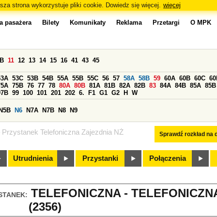
sza strona wykorzystuje pliki cookie. Dowiedz się więcej.
więcej
a pasażera
Bilety
Komunikaty
Reklama
Przetargi
O MPK
0B
11
12
13
14
15
16
41
43
45
53A
53C
53B
54B
55A
55B
55C
56
57
58A
58B
59
60A
60B
60C
60
75A
75B
76
77
78
80A
80B
81A
81B
82A
82B
83
84A
84B
85A
85B
97B
99
100
101
201
202
6.
F1
G1
G2
H
W
N5B
N6
N7A
N7B
N8
N9
Przystanek Telefoniczna Zajezdnia NŻ
Sprawdź rozkład na d
Utrudnienia
Przystanki
Połączenia
TELEFONICZNA - TELEFONICZNA
STANEK:
(2356)