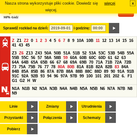
Nasza strona wykorzystuje pliki cookie. Dowiedz się
więcej
x
#
więcej.
Sprawdź rozkład na dzień:
i godzinę:
Z
Z1
Z2
0
1
2
3
4
5
6
7
8
9
10A
10B
11
12
13
14
15
16
41
43
45
Z3
Z6
Z13
Z43
50A
50B
51A
51B
52
53A
53C
53B
54B
55A
55B
55C
56
57
58A
58B
59
60A
60B
60C
60D
61
62
63
64A
64B
65A
65B
66
67
68
69A
69B
70
71A
71B
72A
72B
73
75A
75B
76
77
78
80A
80B
81A
81B
82A
82B
83
84A
84B
85A
85B
86
87A
87B
88A
88B
88C
88D
89
90
91A
91B
91C
92A
92B
93
94
96
97A
97B
99
100
101
201
202
6.
F1
G1
G2
H
W
N1A
N1B
N2
N3A
N3B
N4A
N4B
N5A
N5B
N6
N7A
N7B
N8
N9
Linie
Zmiany
Utrudnienia
Przystanki
Połączenia
Schematy
Pobierz