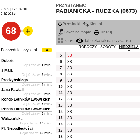
PRZYSTANEK:
Czas przejazdu
PABIANICKA - RUDZKA (0673)
dla:
5:33
Przesiadki
Kierunki
68
Pokaż na mapie
Drukuj
ikony
Tabliczka jak na przystanku
ROBOCZY
SOBOTY
NIEDZIELA
Poprzednie przystanki
5
33
Dubois
6
38
Dojeżdża w:
1 min.
7
33
3 Maja
8
33
Dojeżdża w:
2 min.
Prądzyńskiego
9
33
Dojeżdża w:
4 min.
10
33
Jana Pawła II
11
33
Dojeżdża w:
6 min.
12
33
Rondo Lotników Lwowskich
Dojeżdża w:
7 min.
13
33
Rondo Lotników Lwowskich
14
38
Dojeżdża w:
8 min.
15
33
Wólczańska
Dojeżdża w:
10 min.
16
33
Pl. Niepodległości
17
33
Dojeżdża w:
12 min.
18
33