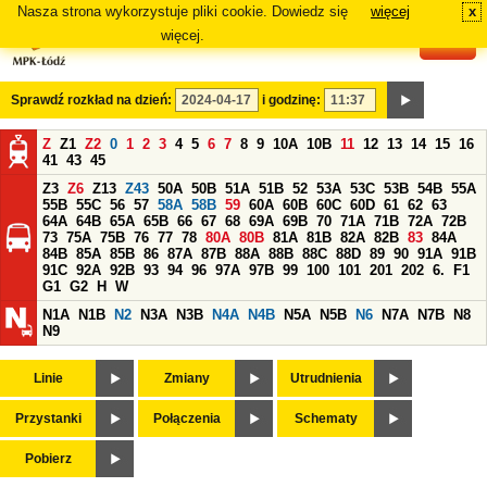
Nasza strona wykorzystuje pliki cookie. Dowiedz się
więcej
x
#
więcej.
Sprawdź rozkład na dzień:
i godzinę:
Z
Z1
Z2
0
1
2
3
4
5
6
7
8
9
10A
10B
11
12
13
14
15
16
41
43
45
Z3
Z6
Z13
Z43
50A
50B
51A
51B
52
53A
53C
53B
54B
55A
55B
55C
56
57
58A
58B
59
60A
60B
60C
60D
61
62
63
64A
64B
65A
65B
66
67
68
69A
69B
70
71A
71B
72A
72B
73
75A
75B
76
77
78
80A
80B
81A
81B
82A
82B
83
84A
84B
85A
85B
86
87A
87B
88A
88B
88C
88D
89
90
91A
91B
91C
92A
92B
93
94
96
97A
97B
99
100
101
201
202
6.
F1
G1
G2
H
W
N1A
N1B
N2
N3A
N3B
N4A
N4B
N5A
N5B
N6
N7A
N7B
N8
N9
Linie
Zmiany
Utrudnienia
Przystanki
Połączenia
Schematy
Pobierz