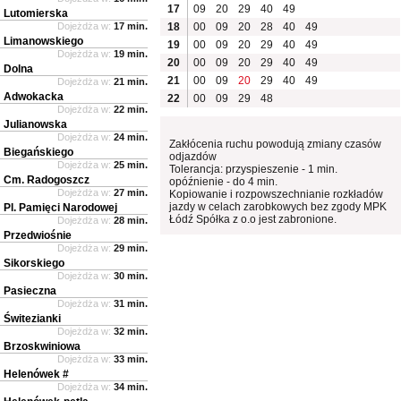
17
09
20
29
40
49
Lutomierska
Dojeżdża w:
17 min.
18
00
09
20
28
40
49
Limanowskiego
19
00
09
20
29
40
49
Dojeżdża w:
19 min.
20
00
09
20
29
40
49
Dolna
21
00
09
20
29
40
49
Dojeżdża w:
21 min.
Adwokacka
22
00
09
29
48
Dojeżdża w:
22 min.
Julianowska
Dojeżdża w:
24 min.
Zakłócenia ruchu powodują zmiany czasów
Biegańskiego
odjazdów
Dojeżdża w:
25 min.
Tolerancja: przyspieszenie - 1 min.
Cm. Radogoszcz
opóźnienie - do 4 min.
Dojeżdża w:
27 min.
Kopiowanie i rozpowszechnianie rozkładów
jazdy w celach zarobkowych bez zgody MPK
Pl. Pamięci Narodowej
Łódź Spółka z o.o jest zabronione.
Dojeżdża w:
28 min.
Przedwiośnie
Dojeżdża w:
29 min.
Sikorskiego
Dojeżdża w:
30 min.
Pasieczna
Dojeżdża w:
31 min.
Świtezianki
Dojeżdża w:
32 min.
Brzoskwiniowa
Dojeżdża w:
33 min.
Helenówek #
Dojeżdża w:
34 min.