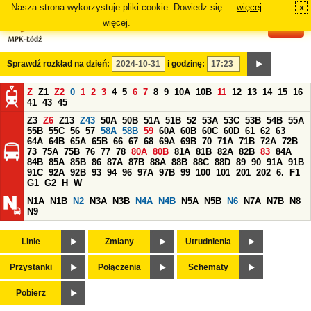
Nasza strona wykorzystuje pliki cookie. Dowiedz się
więcej
x
#
więcej.
Sprawdź rozkład na dzień:
i godzinę:
Z
Z1
Z2
0
1
2
3
4
5
6
7
8
9
10A
10B
11
12
13
14
15
16
41
43
45
Z3
Z6
Z13
Z43
50A
50B
51A
51B
52
53A
53C
53B
54B
55A
55B
55C
56
57
58A
58B
59
60A
60B
60C
60D
61
62
63
64A
64B
65A
65B
66
67
68
69A
69B
70
71A
71B
72A
72B
73
75A
75B
76
77
78
80A
80B
81A
81B
82A
82B
83
84A
84B
85A
85B
86
87A
87B
88A
88B
88C
88D
89
90
91A
91B
91C
92A
92B
93
94
96
97A
97B
99
100
101
201
202
6.
F1
G1
G2
H
W
N1A
N1B
N2
N3A
N3B
N4A
N4B
N5A
N5B
N6
N7A
N7B
N8
N9
Linie
Zmiany
Utrudnienia
Przystanki
Połączenia
Schematy
Pobierz