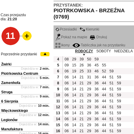
PRZYSTANEK:
PIOTRKOWSKA - BRZEŹNA
Czas przejazdu
(0769)
dla:
21:20
Przesiadki
Kierunki
11
Pokaż na mapie
Drukuj
ikony
Tabliczka jak na przystanku
ROBOCZY
SOBOTY
NIEDZIELA
Poprzednie przystanki
4
08
29
39
50
59
Żwirki
5
09
15
26
36
45
55
Dojeżdża w:
2 min.
6
06
19
25
33
46
52
59
Piotrkowska Centrum
7
06
14
21
31
36
44
51
59
Dojeżdża w:
5 min.
Zamenhofa
8
06
14
21
29
36
44
51
59
Dojeżdża w:
7 min.
9
06
14
21
29
36
44
51
59
Struga
10
06
14
21
29
36
44
51
59
Dojeżdża w:
9 min.
11
06
14
21
29
36
44
51
59
6 Sierpnia
Dojeżdża w:
10 min.
12
06
14
21
29
36
44
51
59
Więckowskiego
13
06
14
21
29
36
44
51
59
Dojeżdża w:
12 min.
14
06
14
21
29
36
44
51
59
Legionów
Dojeżdża w:
14 min.
15
06
14
21
29
36
44
51
59
Manufaktura
16
06
14
21
29
36
44
51
59
Dojeżdża w:
16 min.