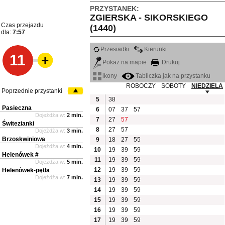
PRZYSTANEK:
ZGIERSKA - SIKORSKIEGO
Czas przejazdu
(1440)
dla:
7:57
Przesiadki
Kierunki
11
Pokaż na mapie
Drukuj
ikony
Tabliczka jak na przystanku
ROBOCZY
SOBOTY
NIEDZIELA
Poprzednie przystanki
5
38
Pasieczna
6
07
37
57
Dojeżdża w:
2 min.
7
27
57
Świtezianki
8
27
57
Dojeżdża w:
3 min.
Brzoskwiniowa
9
18
27
55
Dojeżdża w:
4 min.
10
19
39
59
Helenówek #
11
19
39
59
Dojeżdża w:
5 min.
12
19
39
59
Helenówek-pętla
Dojeżdża w:
7 min.
13
19
39
59
14
19
39
59
15
19
39
59
16
19
39
59
17
19
39
59