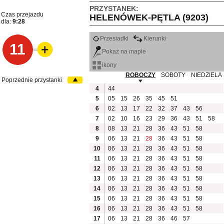
PRZYSTANEK:
Czas przejazdu
HELENÓWEK-PĘTLA (9203)
dla:
9:28
Przesiadki
Kierunki
11
Pokaż na mapie
ikony
ROBOCZY
SOBOTY
NIEDZIELA
Poprzednie przystanki
4
44
5
05
15
26
35
45
51
6
02
13
17
22
32
37
43
56
7
02
10
16
23
29
36
43
51
58
8
08
13
21
28
36
43
51
58
9
06
13
21
28
36
43
51
58
10
06
13
21
28
36
43
51
58
11
06
13
21
28
36
43
51
58
12
06
13
21
28
36
43
51
58
13
06
13
21
28
36
43
51
58
14
06
13
21
28
36
43
51
58
15
06
13
21
28
36
43
51
58
16
06
13
21
28
36
43
51
58
17
06
13
21
28
36
46
57