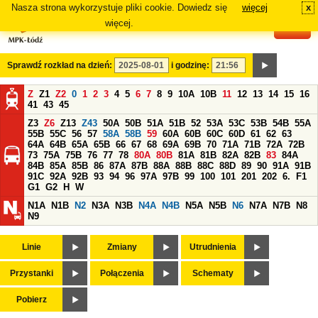
Nasza strona wykorzystuje pliki cookie. Dowiedz się
więcej
x
#
więcej.
Sprawdź rozkład na dzień:
i godzinę:
Z
Z1
Z2
0
1
2
3
4
5
6
7
8
9
10A
10B
11
12
13
14
15
16
41
43
45
Z3
Z6
Z13
Z43
50A
50B
51A
51B
52
53A
53C
53B
54B
55A
55B
55C
56
57
58A
58B
59
60A
60B
60C
60D
61
62
63
64A
64B
65A
65B
66
67
68
69A
69B
70
71A
71B
72A
72B
73
75A
75B
76
77
78
80A
80B
81A
81B
82A
82B
83
84A
84B
85A
85B
86
87A
87B
88A
88B
88C
88D
89
90
91A
91B
91C
92A
92B
93
94
96
97A
97B
99
100
101
201
202
6.
F1
G1
G2
H
W
N1A
N1B
N2
N3A
N3B
N4A
N4B
N5A
N5B
N6
N7A
N7B
N8
N9
Linie
Zmiany
Utrudnienia
Przystanki
Połączenia
Schematy
Pobierz