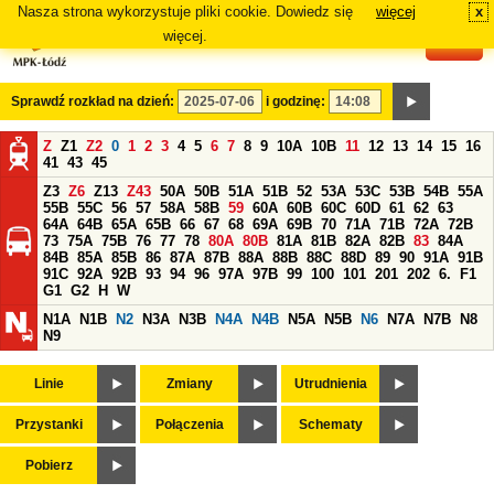
Nasza strona wykorzystuje pliki cookie. Dowiedz się
więcej
x
#
więcej.
Sprawdź rozkład na dzień:
i godzinę:
Z
Z1
Z2
0
1
2
3
4
5
6
7
8
9
10A
10B
11
12
13
14
15
16
41
43
45
Z3
Z6
Z13
Z43
50A
50B
51A
51B
52
53A
53C
53B
54B
55A
55B
55C
56
57
58A
58B
59
60A
60B
60C
60D
61
62
63
64A
64B
65A
65B
66
67
68
69A
69B
70
71A
71B
72A
72B
73
75A
75B
76
77
78
80A
80B
81A
81B
82A
82B
83
84A
84B
85A
85B
86
87A
87B
88A
88B
88C
88D
89
90
91A
91B
91C
92A
92B
93
94
96
97A
97B
99
100
101
201
202
6.
F1
G1
G2
H
W
N1A
N1B
N2
N3A
N3B
N4A
N4B
N5A
N5B
N6
N7A
N7B
N8
N9
Linie
Zmiany
Utrudnienia
Przystanki
Połączenia
Schematy
Pobierz