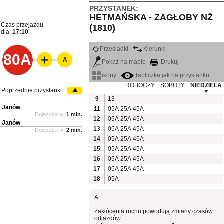
PRZYSTANEK:
HETMAŃSKA - ZAGŁOBY NŻ
Czas przejazdu
(1810)
dla:
17:10
Przesiadki
Kierunki
80A
A
Pokaż na mapie
Drukuj
ikony
Tabliczka jak na przystanku
ROBOCZY
SOBOTY
NIEDZIELA
Poprzednie przystanki
9
13
Janów
11
05A
25A
45A
Dojeżdża w:
1 min.
12
05A
25A
45A
Janów
13
05A
25A
45A
Dojeżdża w:
2 min.
14
05A
25A
45A
15
05A
25A
45A
16
05A
25A
45A
17
05A
25A
45A
18
05A
A
Zakłócenia ruchu powodują zmiany czasów
odjazdów