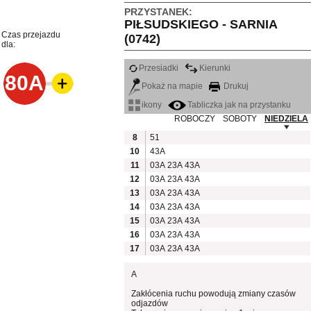
PRZYSTANEK:
PIŁSUDSKIEGO - SARNIA
Czas przejazdu
(0742)
dla:
Przesiadki
Kierunki
80A
Pokaż na mapie
Drukuj
ikony
Tabliczka jak na przystanku
ROBOCZY
SOBOTY
NIEDZIELA
8
51
10
43A
11
03A
23A
43A
12
03A
23A
43A
13
03A
23A
43A
14
03A
23A
43A
15
03A
23A
43A
16
03A
23A
43A
17
03A
23A
43A
A
Zakłócenia ruchu powodują zmiany czasów
odjazdów