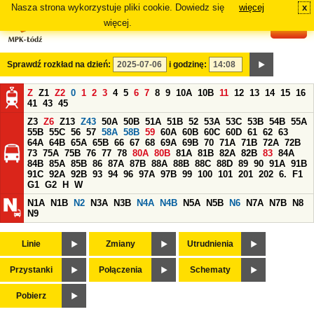
Nasza strona wykorzystuje pliki cookie. Dowiedz się
więcej
x
#
więcej.
Sprawdź rozkład na dzień:
i godzinę:
Z
Z1
Z2
0
1
2
3
4
5
6
7
8
9
10A
10B
11
12
13
14
15
16
41
43
45
Z3
Z6
Z13
Z43
50A
50B
51A
51B
52
53A
53C
53B
54B
55A
55B
55C
56
57
58A
58B
59
60A
60B
60C
60D
61
62
63
64A
64B
65A
65B
66
67
68
69A
69B
70
71A
71B
72A
72B
73
75A
75B
76
77
78
80A
80B
81A
81B
82A
82B
83
84A
84B
85A
85B
86
87A
87B
88A
88B
88C
88D
89
90
91A
91B
91C
92A
92B
93
94
96
97A
97B
99
100
101
201
202
6.
F1
G1
G2
H
W
N1A
N1B
N2
N3A
N3B
N4A
N4B
N5A
N5B
N6
N7A
N7B
N8
N9
Linie
Zmiany
Utrudnienia
Przystanki
Połączenia
Schematy
Pobierz