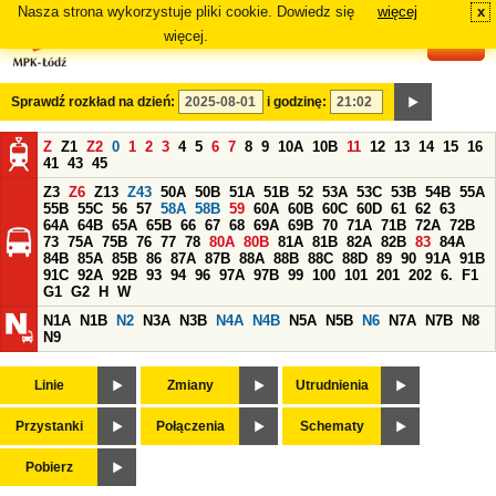
Nasza strona wykorzystuje pliki cookie. Dowiedz się
więcej
x
#
więcej.
Sprawdź rozkład na dzień:
i godzinę:
Z
Z1
Z2
0
1
2
3
4
5
6
7
8
9
10A
10B
11
12
13
14
15
16
41
43
45
Z3
Z6
Z13
Z43
50A
50B
51A
51B
52
53A
53C
53B
54B
55A
55B
55C
56
57
58A
58B
59
60A
60B
60C
60D
61
62
63
64A
64B
65A
65B
66
67
68
69A
69B
70
71A
71B
72A
72B
73
75A
75B
76
77
78
80A
80B
81A
81B
82A
82B
83
84A
84B
85A
85B
86
87A
87B
88A
88B
88C
88D
89
90
91A
91B
91C
92A
92B
93
94
96
97A
97B
99
100
101
201
202
6.
F1
G1
G2
H
W
N1A
N1B
N2
N3A
N3B
N4A
N4B
N5A
N5B
N6
N7A
N7B
N8
N9
Linie
Zmiany
Utrudnienia
Przystanki
Połączenia
Schematy
Pobierz