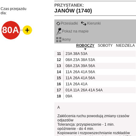
PRZYSTANEK:
Czas przejazdu
JANÓW (1740)
dla:
Przesiadki
Kierunki
80A
Pokaż na mapie
ikony
ROBOCZY
SOBOTY
NIEDZIELA
11
23A
38A
53A
12
08A
23A
38A
53A
13
08A
23A
39A
56A
14
11A
26A
41A
56A
15
11A
26A
41A
56A
16
11A
26A
41A
17
01A
11A
26A
41A
54A
18
09A
A
Zakłócenia ruchu powodują zmiany czasów
odjazdów
Tolerancja: przyspieszenie - 1 min.
opóźnienie - do 4 min.
Kopiowanie i rozpowszechnianie rozkładów