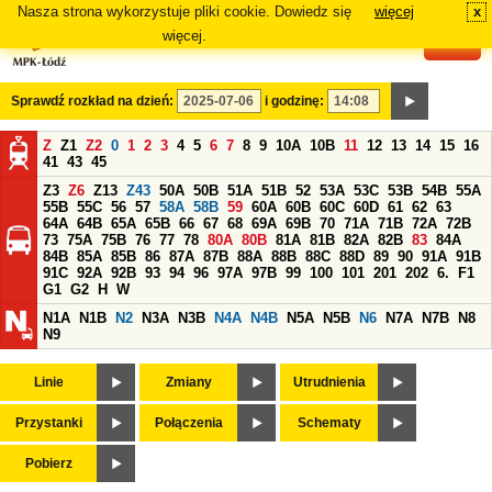
Nasza strona wykorzystuje pliki cookie. Dowiedz się
więcej
x
#
więcej.
Sprawdź rozkład na dzień:
i godzinę:
Z
Z1
Z2
0
1
2
3
4
5
6
7
8
9
10A
10B
11
12
13
14
15
16
41
43
45
Z3
Z6
Z13
Z43
50A
50B
51A
51B
52
53A
53C
53B
54B
55A
55B
55C
56
57
58A
58B
59
60A
60B
60C
60D
61
62
63
64A
64B
65A
65B
66
67
68
69A
69B
70
71A
71B
72A
72B
73
75A
75B
76
77
78
80A
80B
81A
81B
82A
82B
83
84A
84B
85A
85B
86
87A
87B
88A
88B
88C
88D
89
90
91A
91B
91C
92A
92B
93
94
96
97A
97B
99
100
101
201
202
6.
F1
G1
G2
H
W
N1A
N1B
N2
N3A
N3B
N4A
N4B
N5A
N5B
N6
N7A
N7B
N8
N9
Linie
Zmiany
Utrudnienia
Przystanki
Połączenia
Schematy
Pobierz