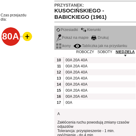
PRZYSTANEK:
KUSOCIŃSKIEGO -
Czas przejazdu
BABICKIEGO (1961)
dla:
Przesiadki
Kierunki
80A
Pokaż na mapie
Drukuj
ikony
Tabliczka jak na przystanku
ROBOCZY
SOBOTY
NIEDZIELA
10
00A
20A
40A
11
00A
20A
40A
12
00A
20A
40A
13
00A
20A
40A
14
00A
20A
40A
15
00A
20A
40A
16
00A
20A
40A
17
00A
A
Zakłócenia ruchu powodują zmiany czasów
odjazdów
Tolerancja: przyspieszenie - 1 min.
opóźnienie - do 4 min.