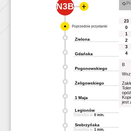
Pr
N3B
23
Poprzednie przystanki
0
1
Zielona
2
3
4
Gdańska
B
Pogonowskiego
Wszy
Żeligowskiego
Zakł
Tole
opóź
Kopi
1 Maja
jest
Legionów
Dojeżdża w:
0 min.
Srebrzyńska
Dojeżdża w:
1 min.