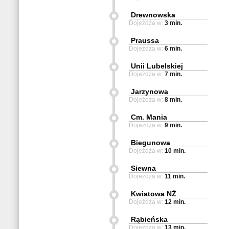
Drewnowska
Dojeżdża w:
3 min.
Praussa
Dojeżdża w:
6 min.
Unii Lubelskiej
Dojeżdża w:
7 min.
Jarzynowa
Dojeżdża w:
8 min.
Cm. Mania
Dojeżdża w:
9 min.
Biegunowa
Dojeżdża w:
10 min.
Siewna
Dojeżdża w:
11 min.
Kwiatowa NŻ
Dojeżdża w:
12 min.
Rąbieńska
Dojeżdża w:
13 min.