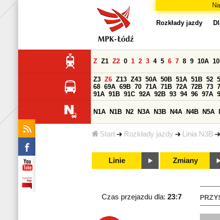
Na
Rozkłady jazdy
Dl
Z
Z1
Z2
0
1
2
3
4
5
6
7
8
9
10A
1
Z3
Z6
Z13
Z43
50A
50B
51A
51B
52
68
69A
69B
70
71A
71B
72A
72B
73
91A
91B
91C
92A
92B
93
94
96
97A
N1A
N1B
N2
N3A
N3B
N4A
N4B
N5A
Start
Rozkłady jazdy
Linia N3B
Linie
Zmiany
Czas przejazdu dla:
23:7
PRZY