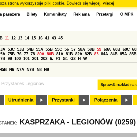
sza strona wykorzystuje pliki cookie. Dowiedz się więcej.
więcej
a pasażera
Bilety
Komunikaty
Reklama
Przetargi
O MPK
0B
11
12
13
14
15
16
41
43
45
53A
53C
53B
54B
55A
55B
55C
56
57
58A
58B
59
60A
60B
60C
60
75A
75B
76
77
78
80A
80B
81A
81B
82A
82B
83
84A
84B
85A
85B
97B
99
100
101
201
202
6.
F1
G1
G2
H
W
N5B
N6
N7A
N7B
N8
N9
Przystanek Legionów
Sprawdź rozkład na d
Utrudnienia
Przystanki
Połączenia
KASPRZAKA - LEGIONÓW (0259)
STANEK: