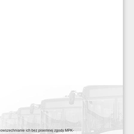
ozpowszechnianie ich bez pisemnej zgody MPK-