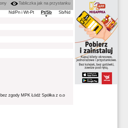
kony
Tabliczka jak na przystanku
Nd/Pn i Wt-Pt
Pt/Sb
Sb/Nd
 bez zgody MPK Łódź Spółka z o.o