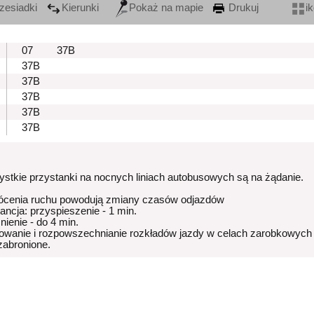
zesiadki
Kierunki
Pokaż na mapie
Drukuj
i
07
37B
37B
37B
37B
37B
37B
stkie przystanki na nocnych liniach autobusowych są na żądanie.
ócenia ruchu powodują zmiany czasów odjazdów
rancja: przyspieszenie - 1 min.
nienie - do 4 min.
owanie i rozpowszechnianie rozkładów jazdy w celach zarobkowych
 zabronione.