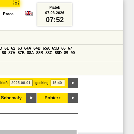
x
Piątek
07-08-2026
Praca
07:52
D
61
62
63
64A
64B
65A
65B
66
67
86
87A
87B
88A
88B
88C
88D
89
90
zień:
i godzinę:
Schematy
Pobierz