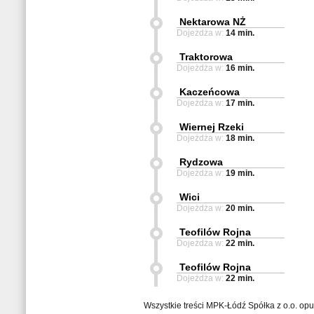
Nektarowa NŻ
Dojeżdża w:
14 min.
Traktorowa
Dojeżdża w:
16 min.
Kaczeńcowa
Dojeżdża w:
17 min.
Wiernej Rzeki
Dojeżdża w:
18 min.
Rydzowa
Dojeżdża w:
19 min.
Wici
Dojeżdża w:
20 min.
Teofilów Rojna
Dojeżdża w:
22 min.
Teofilów Rojna
Dojeżdża w:
22 min.
Wszystkie treści MPK-Łódź Spółka z o.o. op