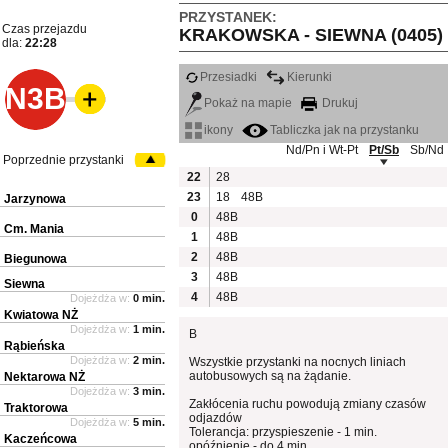
PRZYSTANEK:
Czas przejazdu
KRAKOWSKA - SIEWNA (0405)
dla:
22:28
Przesiadki
Kierunki
N3B
Pokaż na mapie
Drukuj
ikony
Tabliczka jak na przystanku
Nd/Pn i Wt-Pt
Pt/Sb
Sb/Nd
Poprzednie przystanki
22
28
23
18
48B
Jarzynowa
0
48B
Cm. Mania
1
48B
2
48B
Biegunowa
3
48B
Siewna
4
48B
Dojeżdża w:
0 min.
Kwiatowa NŻ
Dojeżdża w:
1 min.
B
Rąbieńska
Dojeżdża w:
2 min.
Wszystkie przystanki na nocnych liniach
autobusowych są na żądanie.
Nektarowa NŻ
Dojeżdża w:
3 min.
Zakłócenia ruchu powodują zmiany czasów
Traktorowa
odjazdów
Dojeżdża w:
5 min.
Tolerancja: przyspieszenie - 1 min.
Kaczeńcowa
opóźnienie - do 4 min.