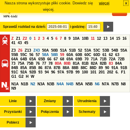
Nasza strona wykorzystuje pliki cookie. Dowiedz się
więcej
x
#
więcej.
Sprawdź rozkład na dzień:
i godzinę:
Z
Z1
Z2
0
1
2
3
4
5
6
7
8
9
10A
10B
11
12
13
14
15
16
41
43
45
Z3
Z6
Z13
Z43
50A
50B
51A
51B
52
53A
53C
53B
54B
55A
55B
55C
56
57
58A
58B
59
60A
60B
60C
60D
61
62
63
64A
64B
65A
65B
66
67
68
69A
69B
70
71A
71B
72A
72B
73
75A
75B
76
77
78
80A
80B
81A
81B
82A
82B
83
84A
84B
85A
85B
86
87A
87B
88A
88B
88C
88D
89
90
91A
91B
91C
92A
92B
93
94
96
97A
97B
99
100
101
201
202
6.
F1
G1
G2
H
W
N1A
N1B
N2
N3A
N3B
N4A
N4B
N5A
N5B
N6
N7A
N7B
N8
N9
Linie
Zmiany
Utrudnienia
Przystanki
Połączenia
Schematy
Pobierz