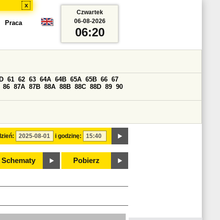
x
Czwartek
06-08-2026
Praca
06:20
D
61
62
63
64A
64B
65A
65B
66
67
86
87A
87B
88A
88B
88C
88D
89
90
zień:
i godzinę:
Schematy
Pobierz