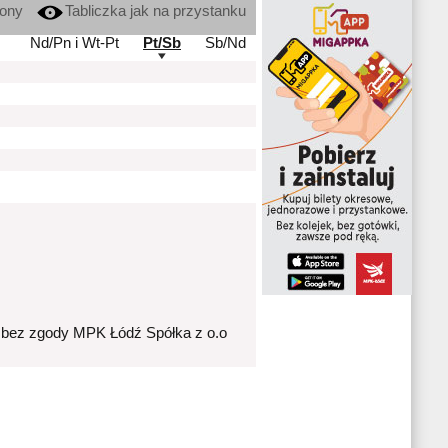
kony
Tabliczka jak na przystanku
Nd/Pn i Wt-Pt
Pt/Sb
Sb/Nd
 bez zgody MPK Łódź Spółka z o.o