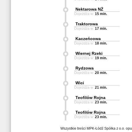
Nektarowa NŻ
Dojeżdża w:
15 min.
Traktorowa
Dojeżdża w:
17 min.
Kaczeńcowa
Dojeżdża w:
18 min.
Wiernej Rzeki
Dojeżdża w:
19 min.
Rydzowa
Dojeżdża w:
20 min.
Wici
Dojeżdża w:
21 min.
Teofilów Rojna
Dojeżdża w:
23 min.
Teofilów Rojna
Dojeżdża w:
23 min.
Wszystkie treści MPK-Łódź Spółka z o.o. op