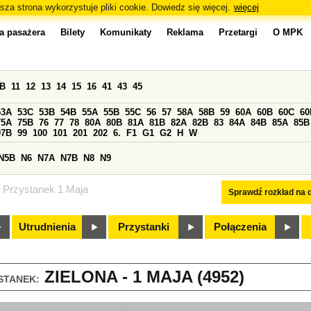
sza strona wykorzystuje pliki cookie. Dowiedz się więcej.
więcej
a pasażera
Bilety
Komunikaty
Reklama
Przetargi
O MPK
0B
11
12
13
14
15
16
41
43
45
53A
53C
53B
54B
55A
55B
55C
56
57
58A
58B
59
60A
60B
60C
60
75A
75B
76
77
78
80A
80B
81A
81B
82A
82B
83
84A
84B
85A
85B
97B
99
100
101
201
202
6.
F1
G1
G2
H
W
N5B
N6
N7A
N7B
N8
N9
Przystanek 1 Maja
Sprawdź rozkład na d
Utrudnienia
Przystanki
Połączenia
ZIELONA - 1 MAJA (4952)
STANEK: