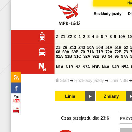
Na
Rozkłady jazdy
Dl
Z
Z1
Z2
0
1
2
3
4
5
6
7
8
9
10A
1
Z3
Z6
Z13
Z43
50A
50B
51A
51B
52
68
69A
69B
70
71A
71B
72A
72B
73
91A
91B
91C
92A
92B
93
94
96
97A
N1A
N1B
N2
N3A
N3B
N4A
N4B
N5A
Start
Rozkłady jazdy
Linia N3B
Linie
Zmiany
Czas przejazdu dla:
23:6
PRZY