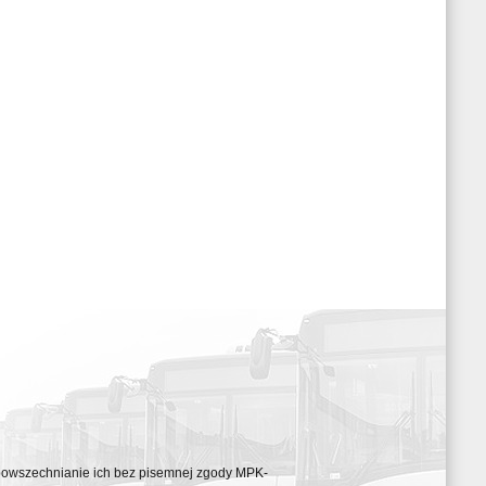
ozpowszechnianie ich bez pisemnej zgody MPK-