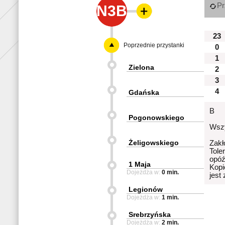
Pr
N3B
23
Poprzednie przystanki
0
1
Zielona
2
3
4
Gdańska
B
Pogonowskiego
Wszy
Żeligowskiego
Zakł
Tole
opóź
1 Maja
Kopi
Dojeżdża w:
0 min.
jest
Legionów
Dojeżdża w:
1 min.
Srebrzyńska
Dojeżdża w:
2 min.