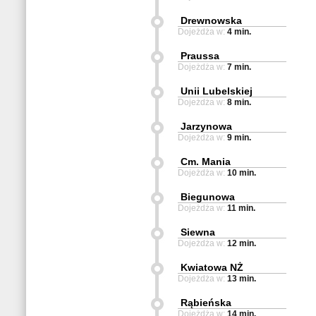
Drewnowska
Dojeżdża w:
4 min.
Praussa
Dojeżdża w:
7 min.
Unii Lubelskiej
Dojeżdża w:
8 min.
Jarzynowa
Dojeżdża w:
9 min.
Cm. Mania
Dojeżdża w:
10 min.
Biegunowa
Dojeżdża w:
11 min.
Siewna
Dojeżdża w:
12 min.
Kwiatowa NŻ
Dojeżdża w:
13 min.
Rąbieńska
Dojeżdża w:
14 min.