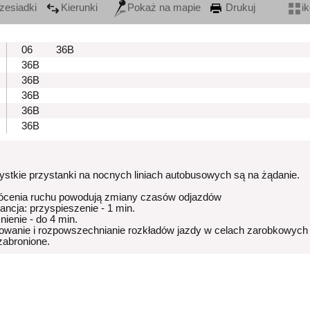
zesiadki
Kierunki
Pokaż na mapie
Drukuj
i
06
36B
36B
36B
36B
36B
36B
stkie przystanki na nocnych liniach autobusowych są na żądanie.
ócenia ruchu powodują zmiany czasów odjazdów
rancja: przyspieszenie - 1 min.
nienie - do 4 min.
owanie i rozpowszechnianie rozkładów jazdy w celach zarobkowych
 zabronione.