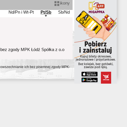
ikony
Nd/Pn i Wt-Pt
Pt/Sb
Sb/Nd
 bez zgody MPK Łódź Spółka z o.o
ozpowszechnianie ich bez pisemnej zgody MPK-