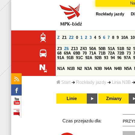
Na
Rozkłady jazdy
Dl
Z
Z1
Z2
0
1
2
3
4
5
6
7
8
9
10A
1
Z3
Z6
Z13
Z43
50A
50B
51A
51B
52
68
69A
69B
70
71A
71B
72A
72B
73
91A
91B
91C
92A
92B
93
94
96
97A
N1A
N1B
N2
N3A
N3B
N4A
N4B
N5A
Start
Rozkłady jazdy
Linia N3B
Linie
Zmiany
Czas przejazdu dla:
PRZY