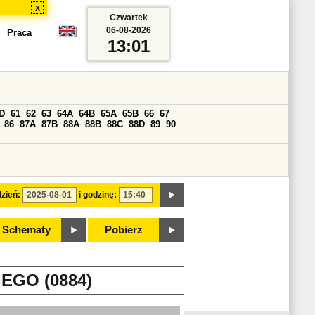
x
Czwartek
06-08-2026
Praca
13:01
D
61
62
63
64A
64B
65A
65B
66
67
86
87A
87B
88A
88B
88C
88D
89
90
zień:
i godzinę:
Schematy
Pobierz
EGO (0884)