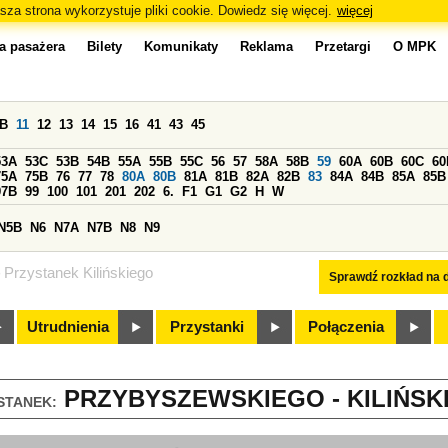
sza strona wykorzystuje pliki cookie. Dowiedz się więcej.
więcej
a pasażera
Bilety
Komunikaty
Reklama
Przetargi
O MPK
0B
11
12
13
14
15
16
41
43
45
53A
53C
53B
54B
55A
55B
55C
56
57
58A
58B
59
60A
60B
60C
60
75A
75B
76
77
78
80A
80B
81A
81B
82A
82B
83
84A
84B
85A
85B
97B
99
100
101
201
202
6.
F1
G1
G2
H
W
N5B
N6
N7A
N7B
N8
N9
Przystanek Kilińskiego
Sprawdź rozkład na d
Utrudnienia
Przystanki
Połączenia
PRZYBYSZEWSKIEGO - KILIŃSKI
STANEK: