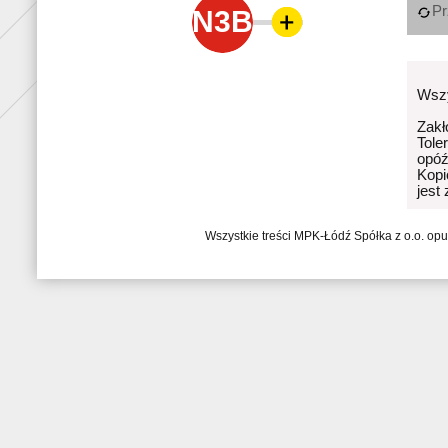
Pr
N3B
Wszy
Zakł
Tole
opóź
Kopi
jest
Wszystkie treści MPK-Łódź Spółka z o.o. op