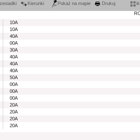
zesiadki
Kierunki
Pokaż na mapie
Drukuj
i
R
10A
10A
40A
00A
30A
40A
40A
40A
50A
00A
00A
00A
20A
20A
20A
20A