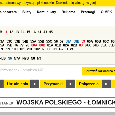
sza strona wykorzystuje pliki cookie. Dowiedz się więcej.
więcej
a pasażera
Bilety
Komunikaty
Reklama
Przetargi
O MPK
0B
11
12
13
14
15
16
41
43
45
53A
53C
53B
54B
55A
55B
55C
56
57
58A
58B
59
60A
60B
60C
60
75A
75B
76
77
78
80A
80B
81A
81B
82A
82B
83
84A
84B
85A
85B
97B
99
100
101
201
202
6.
F1
G1
G2
H
W
N5B
N6
N7A
N7B
N8
N9
Przystanek Łomnicka NŻ
Sprawdź rozkład na d
Utrudnienia
Przystanki
Połączenia
WOJSKA POLSKIEGO - ŁOMNICKA
STANEK: