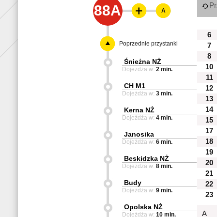
Pr
88A
A
6
Poprzednie przystanki
7
8
Śnieżna NŻ
10
Dojeżdża w:
2 min.
11
CH M1
12
Dojeżdża w:
3 min.
13
14
Kerna NŻ
Dojeżdża w:
4 min.
15
17
Janosika
18
Dojeżdża w:
6 min.
19
Beskidzka NŻ
20
Dojeżdża w:
8 min.
21
Budy
22
Dojeżdża w:
9 min.
23
Opolska NŻ
A
Dojeżdża w:
10 min.