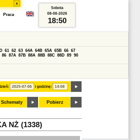
x
Sobota
08-08-2026
Praca
18:50
D
61
62
63
64A
64B
65A
65B
66
67
86
87A
87B
88A
88B
88C
88D
89
90
zień:
i godzinę:
Schematy
Pobierz
 NŻ (1338)