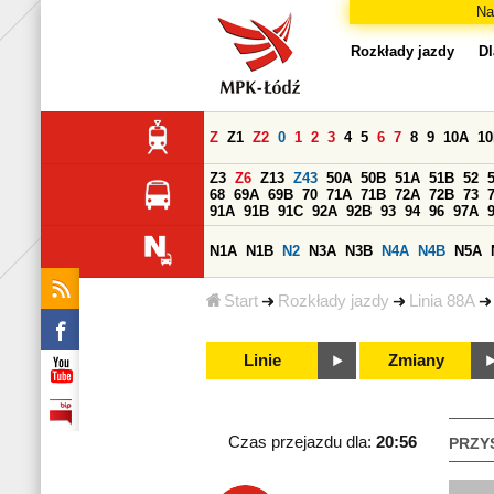
Na
Rozkłady jazdy
Dl
Z
Z1
Z2
0
1
2
3
4
5
6
7
8
9
10A
1
Z3
Z6
Z13
Z43
50A
50B
51A
51B
52
68
69A
69B
70
71A
71B
72A
72B
73
91A
91B
91C
92A
92B
93
94
96
97A
N1A
N1B
N2
N3A
N3B
N4A
N4B
N5A
Start
Rozkłady jazdy
Linia 88A
Linie
Zmiany
Czas przejazdu dla:
20:56
PRZY