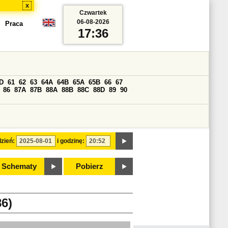
x
Czwartek
06-08-2026
Praca
17:36
D
61
62
63
64A
64B
65A
65B
66
67
86
87A
87B
88A
88B
88C
88D
89
90
zień:
i godzinę:
Schematy
Pobierz
6)