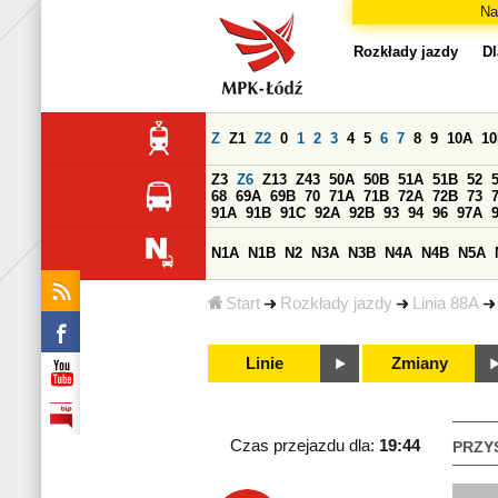
Na
Rozkłady jazdy
Dl
Z
Z1
Z2
0
1
2
3
4
5
6
7
8
9
10A
1
Z3
Z6
Z13
Z43
50A
50B
51A
51B
52
68
69A
69B
70
71A
71B
72A
72B
73
91A
91B
91C
92A
92B
93
94
96
97A
N1A
N1B
N2
N3A
N3B
N4A
N4B
N5A
Start
Rozkłady jazdy
Linia 88A
Linie
Zmiany
Czas przejazdu dla:
19:44
PRZY