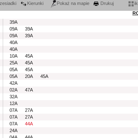
zesiadki
Kierunki
Pokaż na mapie
Drukuj
i
R
39A
09A
39A
09A
39A
40A
40A
10A
45A
25A
45A
05A
45A
05A
20A
45A
42A
02A
47A
32A
12A
07A
27A
07A
27A
07A
44A
24A
04A
44A