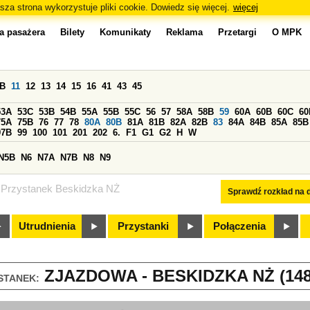
sza strona wykorzystuje pliki cookie. Dowiedz się więcej.
więcej
a pasażera
Bilety
Komunikaty
Reklama
Przetargi
O MPK
0B
11
12
13
14
15
16
41
43
45
53A
53C
53B
54B
55A
55B
55C
56
57
58A
58B
59
60A
60B
60C
60
75A
75B
76
77
78
80A
80B
81A
81B
82A
82B
83
84A
84B
85A
85B
97B
99
100
101
201
202
6.
F1
G1
G2
H
W
N5B
N6
N7A
N7B
N8
N9
Przystanek Beskidzka NŻ
Sprawdź rozkład na d
Utrudnienia
Przystanki
Połączenia
ZJAZDOWA - BESKIDZKA NŻ (148
STANEK: