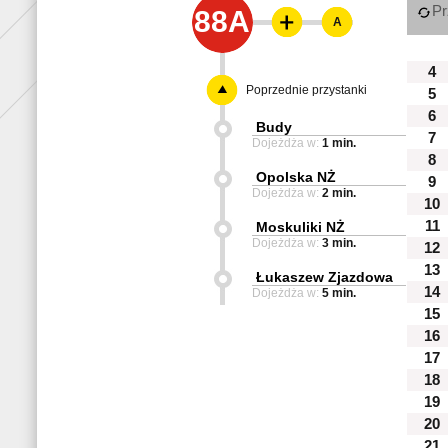
Pr
88A
A
4
Poprzednie przystanki
5
6
Budy
7
Dojeżdża w:
1 min.
8
Opolska NŻ
9
Dojeżdża w:
2 min.
10
11
Moskuliki NŻ
Dojeżdża w:
3 min.
12
13
Łukaszew Zjazdowa
14
Dojeżdża w:
5 min.
15
16
17
18
19
20
21