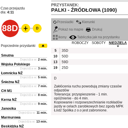
PRZYSTANEK:
Czas przejazdu
PALKI - ŹRÓDŁOWA (1090)
dla:
4:11
Przesiadki
Kierunki
88D
D
Pokaż na mapie
Drukuj
ikony
Tabliczka jak na przystanku
ROBOCZY
SOBOTY
NIEDZIELA
Poprzednie przystanki
5
35D
Smutna
10
50D
Dojeżdża w:
2 min.
13
59D
Wojska Polskiego
19
25D
Dojeżdża w:
3 min.
Łomnicka NŻ
Dojeżdża w:
5 min.
D
Śnieżna NŻ
Dojeżdża w:
7 min.
Zakłócenia ruchu powodują zmiany czasów
odjazdów
CH M1
Tolerancja: przyspieszenie - 1 min.
Dojeżdża w:
8 min.
opóźnienie - do 4 min.
Kerna NŻ
Kopiowanie i rozpowszechnianie rozkładów
Dojeżdża w:
9 min.
jazdy w celach zarobkowych bez zgody MPK
Janosika
Łódź Spółka z o.o jest zabronione.
Dojeżdża w:
11 min.
Marmurowa
Dojeżdża w:
13 min.
Beskidzka NŻ