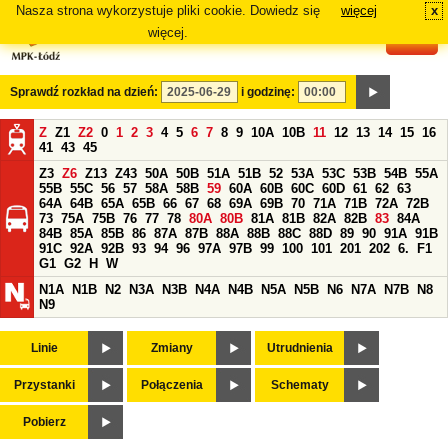
Nasza strona wykorzystuje pliki cookie. Dowiedz się
więcej
x
#
więcej.
Sprawdź rozkład na dzień:
i godzinę:
Z
Z1
Z2
0
1
2
3
4
5
6
7
8
9
10A
10B
11
12
13
14
15
16
41
43
45
Z3
Z6
Z13
Z43
50A
50B
51A
51B
52
53A
53C
53B
54B
55A
55B
55C
56
57
58A
58B
59
60A
60B
60C
60D
61
62
63
64A
64B
65A
65B
66
67
68
69A
69B
70
71A
71B
72A
72B
73
75A
75B
76
77
78
80A
80B
81A
81B
82A
82B
83
84A
84B
85A
85B
86
87A
87B
88A
88B
88C
88D
89
90
91A
91B
91C
92A
92B
93
94
96
97A
97B
99
100
101
201
202
6.
F1
G1
G2
H
W
N1A
N1B
N2
N3A
N3B
N4A
N4B
N5A
N5B
N6
N7A
N7B
N8
N9
Linie
Zmiany
Utrudnienia
Przystanki
Połączenia
Schematy
Pobierz