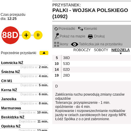
PRZYSTANEK:
PALKI - WOJSKA POLSKIEGO
Czas przejazdu
(1092)
dla:
12:25
Przesiadki
Kierunki
88D
D
Pokaż na mapie
Drukuj
ikony
Tabliczka jak na przystanku
ROBOCZY
SOBOTY
NIEDZIELA
Poprzednie przystanki
5
38D
Łomnicka NŻ
10
53D
Dojeżdża w:
2 min.
14
02D
Śnieżna NŻ
19
28D
Dojeżdża w:
4 min.
CH M1
Dojeżdża w:
5 min.
D
Kerna NŻ
Dojeżdża w:
6 min.
Zakłócenia ruchu powodują zmiany czasów
odjazdów
Janosika
Tolerancja: przyspieszenie - 1 min.
Dojeżdża w:
8 min.
opóźnienie - do 4 min.
Marmurowa
Kopiowanie i rozpowszechnianie rozkładów
Dojeżdża w:
10 min.
jazdy w celach zarobkowych bez zgody MPK
Beskidzka NŻ
Łódź Spółka z o.o jest zabronione.
Dojeżdża w:
11 min.
Opolska NŻ
Dojeżdża w:
13 min.