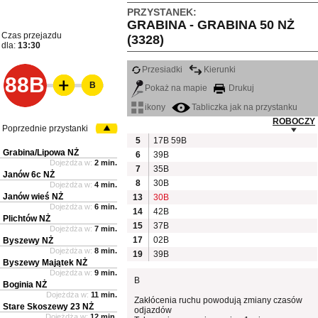
PRZYSTANEK:
GRABINA - GRABINA 50 NŻ
Czas przejazdu
(3328)
dla:
13:30
Przesiadki
Kierunki
88B
B
Pokaż na mapie
Drukuj
ikony
Tabliczka jak na przystanku
ROBOCZY
Poprzednie przystanki
5
17B
59B
Grabina/Lipowa NŻ
6
39B
Dojeżdża w:
2 min.
7
35B
Janów 6c NŻ
8
30B
Dojeżdża w:
4 min.
Janów wieś NŻ
13
30B
Dojeżdża w:
6 min.
14
42B
Plichtów NŻ
15
37B
Dojeżdża w:
7 min.
17
02B
Byszewy NŻ
Dojeżdża w:
8 min.
19
39B
Byszewy Majątek NŻ
Dojeżdża w:
9 min.
B
Boginia NŻ
Dojeżdża w:
11 min.
Zakłócenia ruchu powodują zmiany czasów
Stare Skoszewy 23 NŻ
odjazdów
Dojeżdża w:
12 min.