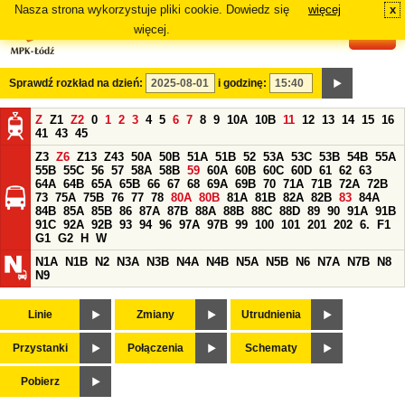
Nasza strona wykorzystuje pliki cookie. Dowiedz się
więcej
x
#
więcej.
Sprawdź rozkład na dzień:
i godzinę:
Z
Z1
Z2
0
1
2
3
4
5
6
7
8
9
10A
10B
11
12
13
14
15
16
41
43
45
Z3
Z6
Z13
Z43
50A
50B
51A
51B
52
53A
53C
53B
54B
55A
55B
55C
56
57
58A
58B
59
60A
60B
60C
60D
61
62
63
64A
64B
65A
65B
66
67
68
69A
69B
70
71A
71B
72A
72B
73
75A
75B
76
77
78
80A
80B
81A
81B
82A
82B
83
84A
84B
85A
85B
86
87A
87B
88A
88B
88C
88D
89
90
91A
91B
91C
92A
92B
93
94
96
97A
97B
99
100
101
201
202
6.
F1
G1
G2
H
W
N1A
N1B
N2
N3A
N3B
N4A
N4B
N5A
N5B
N6
N7A
N7B
N8
N9
Linie
Zmiany
Utrudnienia
Przystanki
Połączenia
Schematy
Pobierz