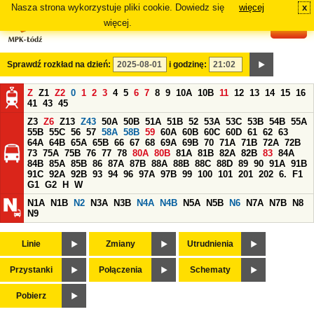
Nasza strona wykorzystuje pliki cookie. Dowiedz się
więcej
x
#
więcej.
Sprawdź rozkład na dzień:
i godzinę:
Z
Z1
Z2
0
1
2
3
4
5
6
7
8
9
10A
10B
11
12
13
14
15
16
41
43
45
Z3
Z6
Z13
Z43
50A
50B
51A
51B
52
53A
53C
53B
54B
55A
55B
55C
56
57
58A
58B
59
60A
60B
60C
60D
61
62
63
64A
64B
65A
65B
66
67
68
69A
69B
70
71A
71B
72A
72B
73
75A
75B
76
77
78
80A
80B
81A
81B
82A
82B
83
84A
84B
85A
85B
86
87A
87B
88A
88B
88C
88D
89
90
91A
91B
91C
92A
92B
93
94
96
97A
97B
99
100
101
201
202
6.
F1
G1
G2
H
W
N1A
N1B
N2
N3A
N3B
N4A
N4B
N5A
N5B
N6
N7A
N7B
N8
N9
Linie
Zmiany
Utrudnienia
Przystanki
Połączenia
Schematy
Pobierz