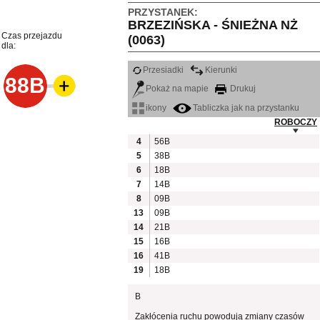
PRZYSTANEK:
BRZEZIŃSKA - ŚNIEŻNA NŻ
Czas przejazdu
(0063)
dla:
Przesiadki
Kierunki
88B
Pokaż na mapie
Drukuj
ikony
Tabliczka jak na przystanku
ROBOCZY
4
56B
5
38B
6
18B
7
14B
8
09B
13
09B
14
21B
15
16B
16
41B
19
18B
B
Zakłócenia ruchu powodują zmiany czasów