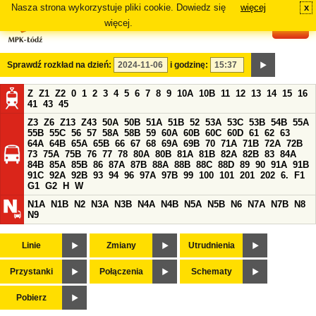
Nasza strona wykorzystuje pliki cookie. Dowiedz się
więcej
x
#
więcej.
Sprawdź rozkład na dzień:
i godzinę:
Z
Z1
Z2
0
1
2
3
4
5
6
7
8
9
10A
10B
11
12
13
14
15
16
41
43
45
Z3
Z6
Z13
Z43
50A
50B
51A
51B
52
53A
53C
53B
54B
55A
55B
55C
56
57
58A
58B
59
60A
60B
60C
60D
61
62
63
64A
64B
65A
65B
66
67
68
69A
69B
70
71A
71B
72A
72B
73
75A
75B
76
77
78
80A
80B
81A
81B
82A
82B
83
84A
84B
85A
85B
86
87A
87B
88A
88B
88C
88D
89
90
91A
91B
91C
92A
92B
93
94
96
97A
97B
99
100
101
201
202
6.
F1
G1
G2
H
W
N1A
N1B
N2
N3A
N3B
N4A
N4B
N5A
N5B
N6
N7A
N7B
N8
N9
Linie
Zmiany
Utrudnienia
Przystanki
Połączenia
Schematy
Pobierz