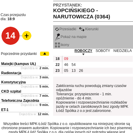
PRZYSTANEK:
KOPCIŃSKIEGO -
Czas przejazdu
NARUTOWICZA (0364)
dla:
18:9
Przesiadki
Kierunki
14
Pokaż na mapie
ikony
ROBOCZY
SOBOTY
NIEDZIELA
Poprzednie przystanki
18
09
Matejki (kampus UŁ)
22
46
54
Dojeżdża w:
2 min.
23
05
13
26
Radiostacja
Dojeżdża w:
3 min.
Konstytucyjna
Zakłócenia ruchu powodują zmiany czasów
Dojeżdża w:
5 min.
odjazdów
CKD szpital
Tolerancja: przyspieszenie - 1 min.
Dojeżdża w:
7 min.
opóźnienie - do 4 min.
Telefoniczna Zajezdnia
Kopiowanie i rozpowszechnianie rozkładów
Dojeżdża w:
9 min.
jazdy w celach zarobkowych bez zgody MPK
ET-1
Łódź Spółka z o.o jest zabronione.
Dojeżdża w:
12 min.
Wszystkie treści MPK-Łódź Spółka z o.o. opublikowane na niniejszej stronie są
chronione prawem autorskim. Kopiowanie i rozpowszechnianie ich bez pisemnej
zgody MPK-Łódź Spółka z o.o. dla celów innych niż potrzeby własne jest