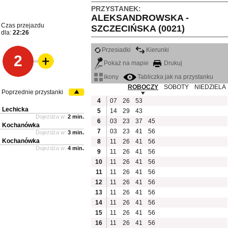
PRZYSTANEK:
ALEKSANDROWSKA -
Czas przejazdu
SZCZECIŃSKA (0021)
dla:
22:26
Przesiadki
Kierunki
2
Pokaż na mapie
Drukuj
ikony
Tabliczka jak na przystanku
ROBOCZY
SOBOTY
NIEDZIELA
Poprzednie przystanki
4
07
26
53
Lechicka
5
14
29
43
Dojeżdża w:
2 min.
6
03
23
37
45
Kochanówka
7
03
23
41
56
Dojeżdża w:
3 min.
Kochanówka
8
11
26
41
56
Dojeżdża w:
4 min.
9
11
26
41
56
10
11
26
41
56
11
11
26
41
56
12
11
26
41
56
13
11
26
41
56
14
11
26
41
56
15
11
26
41
56
16
11
26
41
56