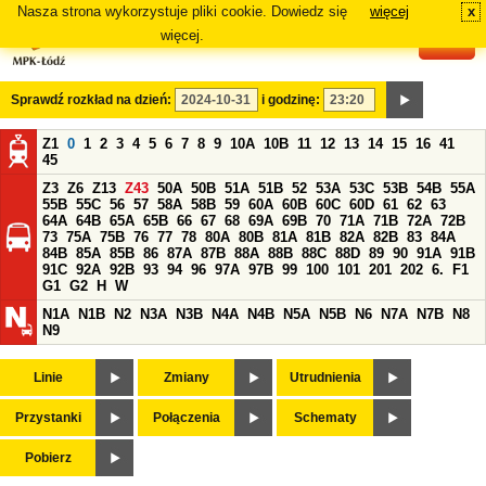
Nasza strona wykorzystuje pliki cookie. Dowiedz się
więcej
x
#
więcej.
Sprawdź rozkład na dzień:
i godzinę:
Z1
0
1
2
3
4
5
6
7
8
9
10A
10B
11
12
13
14
15
16
41
45
Z3
Z6
Z13
Z43
50A
50B
51A
51B
52
53A
53C
53B
54B
55A
55B
55C
56
57
58A
58B
59
60A
60B
60C
60D
61
62
63
64A
64B
65A
65B
66
67
68
69A
69B
70
71A
71B
72A
72B
73
75A
75B
76
77
78
80A
80B
81A
81B
82A
82B
83
84A
84B
85A
85B
86
87A
87B
88A
88B
88C
88D
89
90
91A
91B
91C
92A
92B
93
94
96
97A
97B
99
100
101
201
202
6.
F1
G1
G2
H
W
N1A
N1B
N2
N3A
N3B
N4A
N4B
N5A
N5B
N6
N7A
N7B
N8
N9
Linie
Zmiany
Utrudnienia
Przystanki
Połączenia
Schematy
Pobierz