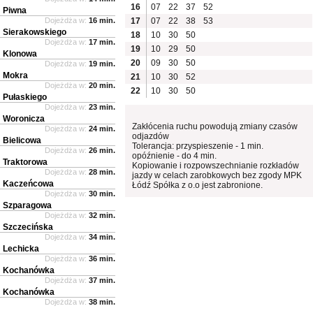
16
07
22
37
52
Piwna
Dojeżdża w:
16 min.
17
07
22
38
53
Sierakowskiego
18
10
30
50
Dojeżdża w:
17 min.
19
10
29
50
Klonowa
20
09
30
50
Dojeżdża w:
19 min.
Mokra
21
10
30
52
Dojeżdża w:
20 min.
22
10
30
50
Pułaskiego
Dojeżdża w:
23 min.
Woronicza
Zakłócenia ruchu powodują zmiany czasów
Dojeżdża w:
24 min.
odjazdów
Bielicowa
Tolerancja: przyspieszenie - 1 min.
Dojeżdża w:
26 min.
opóźnienie - do 4 min.
Traktorowa
Kopiowanie i rozpowszechnianie rozkładów
Dojeżdża w:
28 min.
jazdy w celach zarobkowych bez zgody MPK
Kaczeńcowa
Łódź Spółka z o.o jest zabronione.
Dojeżdża w:
30 min.
Szparagowa
Dojeżdża w:
32 min.
Szczecińska
Dojeżdża w:
34 min.
Lechicka
Dojeżdża w:
36 min.
Kochanówka
Dojeżdża w:
37 min.
Kochanówka
Dojeżdża w:
38 min.