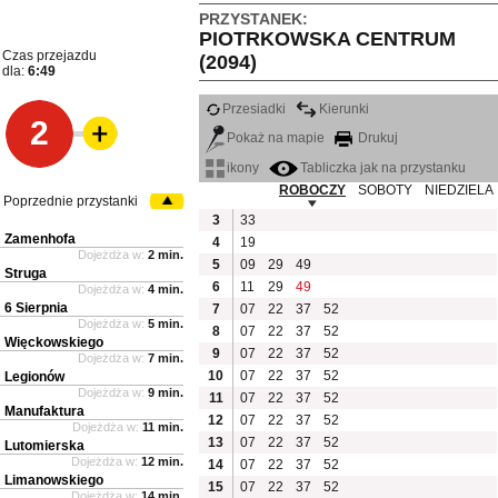
PRZYSTANEK:
PIOTRKOWSKA CENTRUM
Czas przejazdu
(2094)
dla:
6:49
Przesiadki
Kierunki
2
Pokaż na mapie
Drukuj
ikony
Tabliczka jak na przystanku
ROBOCZY
SOBOTY
NIEDZIELA
Poprzednie przystanki
3
33
Zamenhofa
4
19
Dojeżdża w:
2 min.
5
09
29
49
Struga
6
11
29
49
Dojeżdża w:
4 min.
6 Sierpnia
7
07
22
37
52
Dojeżdża w:
5 min.
8
07
22
37
52
Więckowskiego
9
07
22
37
52
Dojeżdża w:
7 min.
10
07
22
37
52
Legionów
Dojeżdża w:
9 min.
11
07
22
37
52
Manufaktura
12
07
22
37
52
Dojeżdża w:
11 min.
13
07
22
37
52
Lutomierska
Dojeżdża w:
12 min.
14
07
22
37
52
Limanowskiego
15
07
22
37
52
Dojeżdża w:
14 min.