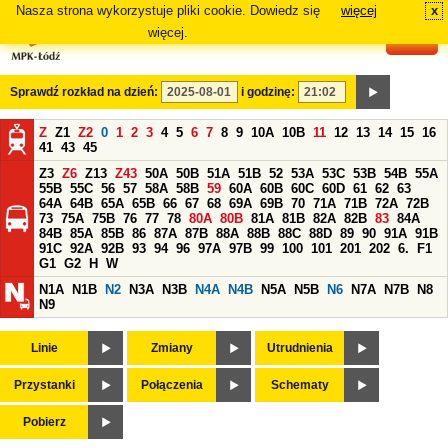
Nasza strona wykorzystuje pliki cookie. Dowiedz się
więcej
x
#
więcej.
Sprawdź rozkład na dzień:
i godzinę:
Z
Z1
Z2
0
1
2
3
4
5
6
7
8
9
10A
10B
11
12
13
14
15
16
41
43
45
Z3
Z6
Z13
Z43
50A
50B
51A
51B
52
53A
53C
53B
54B
55A
55B
55C
56
57
58A
58B
59
60A
60B
60C
60D
61
62
63
64A
64B
65A
65B
66
67
68
69A
69B
70
71A
71B
72A
72B
73
75A
75B
76
77
78
80A
80B
81A
81B
82A
82B
83
84A
84B
85A
85B
86
87A
87B
88A
88B
88C
88D
89
90
91A
91B
91C
92A
92B
93
94
96
97A
97B
99
100
101
201
202
6.
F1
G1
G2
H
W
N1A
N1B
N2
N3A
N3B
N4A
N4B
N5A
N5B
N6
N7A
N7B
N8
N9
Linie
Zmiany
Utrudnienia
Przystanki
Połączenia
Schematy
Pobierz