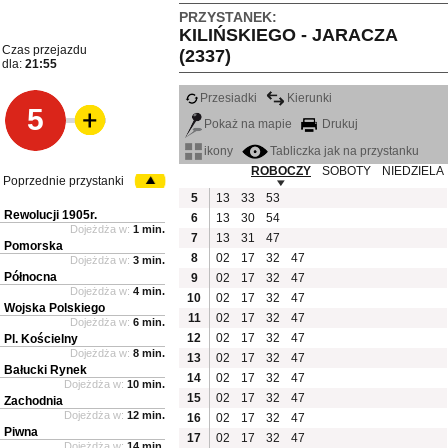
PRZYSTANEK:
KILIŃSKIEGO - JARACZA
Czas przejazdu
(2337)
dla:
21:55
Przesiadki
Kierunki
5
Pokaż na mapie
Drukuj
ikony
Tabliczka jak na przystanku
ROBOCZY
SOBOTY
NIEDZIELA
Poprzednie przystanki
5
13
33
53
Rewolucji 1905r.
6
13
30
54
Dojeżdża w:
1 min.
7
13
31
47
Pomorska
8
02
17
32
47
Dojeżdża w:
3 min.
Północna
9
02
17
32
47
Dojeżdża w:
4 min.
10
02
17
32
47
Wojska Polskiego
11
02
17
32
47
Dojeżdża w:
6 min.
12
02
17
32
47
Pl. Kościelny
Dojeżdża w:
8 min.
13
02
17
32
47
Bałucki Rynek
14
02
17
32
47
Dojeżdża w:
10 min.
15
02
17
32
47
Zachodnia
Dojeżdża w:
12 min.
16
02
17
32
47
Piwna
17
02
17
32
47
Dojeżdża w:
14 min.