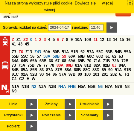
Nasza strona wykorzystuje pliki cookie. Dowiedz się
więcej
x
#
więcej.
Sprawdź rozkład na dzień:
i godzinę:
Z
Z1
Z2
0
1
2
3
4
5
6
7
8
9
10A
10B
11
12
13
14
15
16
41
43
45
Z3
Z6
Z13
Z43
50A
50B
51A
51B
52
53A
53C
53B
54B
55A
55B
55C
56
57
58A
58B
59
60A
60B
60C
60D
61
62
63
64A
64B
65A
65B
66
67
68
69A
69B
70
71A
71B
72A
72B
73
75A
75B
76
77
78
80A
80B
81A
81B
82A
82B
83
84A
84B
85A
85B
86
87A
87B
88A
88B
88C
88D
89
90
91A
91B
91C
92A
92B
93
94
96
97A
97B
99
100
101
201
202
6.
F1
G1
G2
H
W
N1A
N1B
N2
N3A
N3B
N4A
N4B
N5A
N5B
N6
N7A
N7B
N8
N9
Linie
Zmiany
Utrudnienia
Przystanki
Połączenia
Schematy
Pobierz