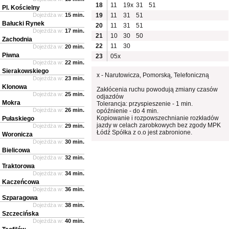
18
11
19x
31
51
Pl. Kościelny
Dojeżdża w:
15 min.
19
11
31
51
Bałucki Rynek
20
11
31
51
Dojeżdża w:
17 min.
21
10
30
50
Zachodnia
22
11
30
Dojeżdża w:
20 min.
Piwna
23
05x
Dojeżdża w:
22 min.
Sierakowskiego
x - Narutowicza, Pomorską, Telefoniczną
Dojeżdża w:
23 min.
Klonowa
Zakłócenia ruchu powodują zmiany czasów
Dojeżdża w:
25 min.
odjazdów
Mokra
Tolerancja: przyspieszenie - 1 min.
Dojeżdża w:
26 min.
opóźnienie - do 4 min.
Kopiowanie i rozpowszechnianie rozkładów
Pułaskiego
jazdy w celach zarobkowych bez zgody MPK
Dojeżdża w:
29 min.
Łódź Spółka z o.o jest zabronione.
Woronicza
Dojeżdża w:
30 min.
Bielicowa
Dojeżdża w:
32 min.
Traktorowa
Dojeżdża w:
34 min.
Kaczeńcowa
Dojeżdża w:
36 min.
Szparagowa
Dojeżdża w:
38 min.
Szczecińska
Dojeżdża w:
40 min.