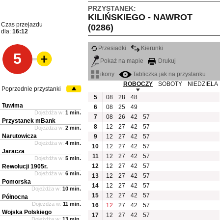
PRZYSTANEK:
KILIŃSKIEGO - NAWROT
Czas przejazdu
(0286)
dla:
16:12
Przesiadki
Kierunki
5
Pokaż na mapie
Drukuj
ikony
Tabliczka jak na przystanku
ROBOCZY
SOBOTY
NIEDZIELA
Poprzednie przystanki
5
08
28
48
Tuwima
6
08
25
49
Dojeżdża w:
1 min.
7
08
26
42
57
Przystanek mBank
8
12
27
42
57
Dojeżdża w:
2 min.
Narutowicza
9
12
27
42
57
Dojeżdża w:
4 min.
10
12
27
42
57
Jaracza
11
12
27
42
57
Dojeżdża w:
5 min.
12
12
27
42
57
Rewolucji 1905r.
Dojeżdża w:
6 min.
13
12
27
42
57
Pomorska
14
12
27
42
57
Dojeżdża w:
10 min.
15
12
27
42
57
Północna
Dojeżdża w:
11 min.
16
12
27
42
57
Wojska Polskiego
17
12
27
42
57
Dojeżdża w:
13 min.