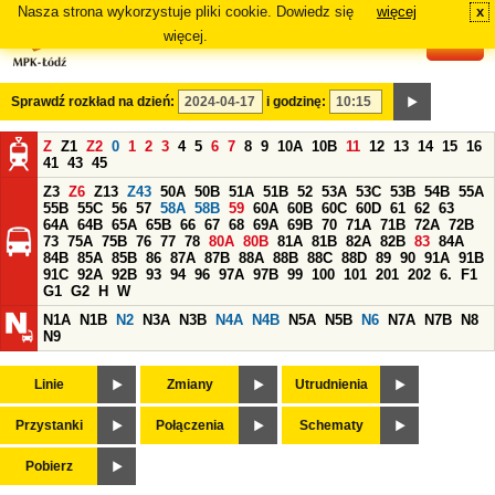
Nasza strona wykorzystuje pliki cookie. Dowiedz się
więcej
x
#
więcej.
Sprawdź rozkład na dzień:
i godzinę:
Z
Z1
Z2
0
1
2
3
4
5
6
7
8
9
10A
10B
11
12
13
14
15
16
41
43
45
Z3
Z6
Z13
Z43
50A
50B
51A
51B
52
53A
53C
53B
54B
55A
55B
55C
56
57
58A
58B
59
60A
60B
60C
60D
61
62
63
64A
64B
65A
65B
66
67
68
69A
69B
70
71A
71B
72A
72B
73
75A
75B
76
77
78
80A
80B
81A
81B
82A
82B
83
84A
84B
85A
85B
86
87A
87B
88A
88B
88C
88D
89
90
91A
91B
91C
92A
92B
93
94
96
97A
97B
99
100
101
201
202
6.
F1
G1
G2
H
W
N1A
N1B
N2
N3A
N3B
N4A
N4B
N5A
N5B
N6
N7A
N7B
N8
N9
Linie
Zmiany
Utrudnienia
Przystanki
Połączenia
Schematy
Pobierz