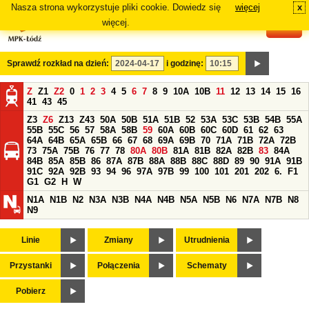
Nasza strona wykorzystuje pliki cookie. Dowiedz się
więcej
x
#
więcej.
Sprawdź rozkład na dzień:
i godzinę:
Z
Z1
Z2
0
1
2
3
4
5
6
7
8
9
10A
10B
11
12
13
14
15
16
41
43
45
Z3
Z6
Z13
Z43
50A
50B
51A
51B
52
53A
53C
53B
54B
55A
55B
55C
56
57
58A
58B
59
60A
60B
60C
60D
61
62
63
64A
64B
65A
65B
66
67
68
69A
69B
70
71A
71B
72A
72B
73
75A
75B
76
77
78
80A
80B
81A
81B
82A
82B
83
84A
84B
85A
85B
86
87A
87B
88A
88B
88C
88D
89
90
91A
91B
91C
92A
92B
93
94
96
97A
97B
99
100
101
201
202
6.
F1
G1
G2
H
W
N1A
N1B
N2
N3A
N3B
N4A
N4B
N5A
N5B
N6
N7A
N7B
N8
N9
Linie
Zmiany
Utrudnienia
Przystanki
Połączenia
Schematy
Pobierz