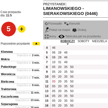
PRZYSTANEK:
LIMANOWSKIEGO -
Czas przejazdu
SIERAKOWSKIEGO (0446)
dla:
11:5
Przesiadki
Kierunki
5
Pokaż na mapie
Drukuj
ikony
Tabliczka jak na przystanku
ROBOCZY
SOBOTY
NIEDZIELA
Poprzednie przystanki
4
46
Klonowa
5
06
28
48
Dojeżdża w:
2 min.
6
08
28
46
Mokra
7
10
31
49
Dojeżdża w:
3 min.
Pułaskiego
8
05
20
35
50
Dojeżdża w:
6 min.
9
05
20
35
50
Woronicza
10
05
20
35
50
Dojeżdża w:
7 min.
11
05
20
35
50
Bielicowa
Dojeżdża w:
9 min.
12
05
20
35
50
Traktorowa
13
05
20
35
50
Dojeżdża w:
11 min.
14
05
20
35
50
Kaczeńcowa
Dojeżdża w:
13 min.
15
05
20
35
50
Szparagowa
16
05
20
35
50
Dojeżdża w:
15 min.