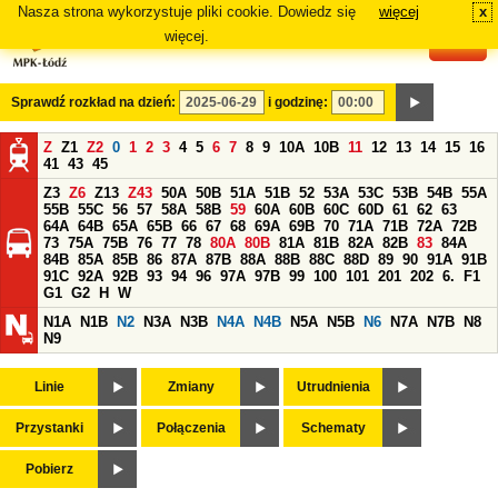
Nasza strona wykorzystuje pliki cookie. Dowiedz się
więcej
x
#
więcej.
Sprawdź rozkład na dzień:
i godzinę:
Z
Z1
Z2
0
1
2
3
4
5
6
7
8
9
10A
10B
11
12
13
14
15
16
41
43
45
Z3
Z6
Z13
Z43
50A
50B
51A
51B
52
53A
53C
53B
54B
55A
55B
55C
56
57
58A
58B
59
60A
60B
60C
60D
61
62
63
64A
64B
65A
65B
66
67
68
69A
69B
70
71A
71B
72A
72B
73
75A
75B
76
77
78
80A
80B
81A
81B
82A
82B
83
84A
84B
85A
85B
86
87A
87B
88A
88B
88C
88D
89
90
91A
91B
91C
92A
92B
93
94
96
97A
97B
99
100
101
201
202
6.
F1
G1
G2
H
W
N1A
N1B
N2
N3A
N3B
N4A
N4B
N5A
N5B
N6
N7A
N7B
N8
N9
Linie
Zmiany
Utrudnienia
Przystanki
Połączenia
Schematy
Pobierz