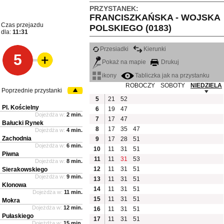
PRZYSTANEK:
FRANCISZKAŃSKA - WOJSKA
Czas przejazdu
POLSKIEGO (0183)
dla:
11:31
Przesiadki
Kierunki
5
Pokaż na mapie
Drukuj
ikony
Tabliczka jak na przystanku
ROBOCZY
SOBOTY
NIEDZIELA
Poprzednie przystanki
5
21
52
Pl. Kościelny
6
19
47
Dojeżdża w:
2 min.
7
17
47
Bałucki Rynek
8
17
35
47
Dojeżdża w:
4 min.
Zachodnia
9
17
28
51
Dojeżdża w:
6 min.
10
11
31
51
Piwna
11
11
31
53
Dojeżdża w:
8 min.
12
11
31
51
Sierakowskiego
Dojeżdża w:
9 min.
13
11
31
51
Klonowa
14
11
31
51
Dojeżdża w:
11 min.
15
11
31
51
Mokra
Dojeżdża w:
12 min.
16
11
31
51
Pułaskiego
17
11
31
51
Dojeżdża w:
15 min.