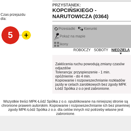
PRZYSTANEK:
KOPCIŃSKIEGO -
Czas przejazdu
NARUTOWICZA (0364)
dla:
Przesiadki
Kierunki
5
Pokaż na mapie
ikony
ROBOCZY
SOBOTY
NIEDZIELA
Zakłócenia ruchu powodują zmiany czasów
odjazdów
Tolerancja: przyspieszenie - 1 min.
opóźnienie - do 4 min.
Kopiowanie i rozpowszechnianie rozkładów
jazdy w celach zarobkowych bez zgody MPK
Łódź Spółka z o.o jest zabronione.
Wszystkie treści MPK-Łódź Spółka z o.o. opublikowane na niniejszej stronie są
chronione prawem autorskim. Kopiowanie i rozpowszechnianie ich bez pisemnej
zgody MPK-Łódź Spółka z o.o. dla celów innych niż potrzeby własne jest
zabronione.