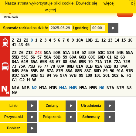
Nasza strona wykorzystuje pliki cookie. Dowiedz się
więcej
x
#
więcej.
Sprawdź rozkład na dzień:
i godzinę:
Z
Z1
Z2
0
1
2
3
4
5
6
7
8
9
10A
10B
11
12
13
14
15
16
41
43
45
Z3
Z6
Z13
Z43
50A
50B
51A
51B
52
53A
53C
53B
54B
55A
55B
55C
56
57
58A
58B
59
60A
60B
60C
60D
61
62
63
64A
64B
65A
65B
66
67
68
69A
69B
70
71A
71B
72A
72B
73
75A
75B
76
77
78
80A
80B
81A
81B
82A
82B
83
84A
84B
85A
85B
86
87A
87B
88A
88B
88C
88D
89
90
91A
91B
91C
92A
92B
93
94
96
97A
97B
99
100
101
201
202
6.
F1
G1
G2
H
W
N1A
N1B
N2
N3A
N3B
N4A
N4B
N5A
N5B
N6
N7A
N7B
N8
N9
Linie
Zmiany
Utrudnienia
Przystanki
Połączenia
Schematy
Pobierz