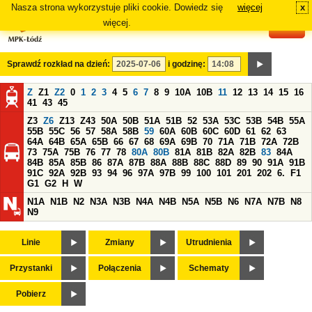
Nasza strona wykorzystuje pliki cookie. Dowiedz się
więcej
x
#
więcej.
Sprawdź rozkład na dzień:
i godzinę:
Z
Z1
Z2
0
1
2
3
4
5
6
7
8
9
10A
10B
11
12
13
14
15
16
41
43
45
Z3
Z6
Z13
Z43
50A
50B
51A
51B
52
53A
53C
53B
54B
55A
55B
55C
56
57
58A
58B
59
60A
60B
60C
60D
61
62
63
64A
64B
65A
65B
66
67
68
69A
69B
70
71A
71B
72A
72B
73
75A
75B
76
77
78
80A
80B
81A
81B
82A
82B
83
84A
84B
85A
85B
86
87A
87B
88A
88B
88C
88D
89
90
91A
91B
91C
92A
92B
93
94
96
97A
97B
99
100
101
201
202
6.
F1
G1
G2
H
W
N1A
N1B
N2
N3A
N3B
N4A
N4B
N5A
N5B
N6
N7A
N7B
N8
N9
Linie
Zmiany
Utrudnienia
Przystanki
Połączenia
Schematy
Pobierz