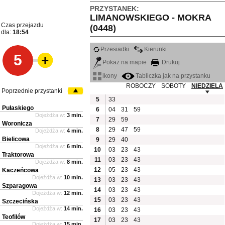
PRZYSTANEK:
LIMANOWSKIEGO - MOKRA
Czas przejazdu
(0448)
dla:
18:54
Przesiadki
Kierunki
5
Pokaż na mapie
Drukuj
ikony
Tabliczka jak na przystanku
ROBOCZY
SOBOTY
NIEDZIELA
Poprzednie przystanki
5
33
Pułaskiego
6
04
31
59
Dojeżdża w:
3 min.
7
29
59
Woronicza
8
29
47
59
Dojeżdża w:
4 min.
Bielicowa
9
29
40
Dojeżdża w:
6 min.
10
03
23
43
Traktorowa
11
03
23
43
Dojeżdża w:
8 min.
12
05
23
43
Kaczeńcowa
Dojeżdża w:
10 min.
13
03
23
43
Szparagowa
14
03
23
43
Dojeżdża w:
12 min.
15
03
23
43
Szczecińska
Dojeżdża w:
14 min.
16
03
23
43
Teofilów
17
03
23
43
Dojeżdża w:
15 min.