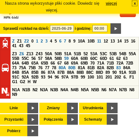
Nasza strona wykorzystuje pliki cookie. Dowiedz się
więcej
x
#
więcej.
Sprawdź rozkład na dzień:
i godzinę:
Z
Z1
Z2
0
1
2
3
4
5
6
7
8
9
10A
10B
11
12
13
14
15
16
41
43
45
Z3
Z6
Z13
Z43
50A
50B
51A
51B
52
53A
53C
53B
54B
55A
55B
55C
56
57
58A
58B
59
60A
60B
60C
60D
61
62
63
64A
64B
65A
65B
66
67
68
69A
69B
70
71A
71B
72A
72B
73
75A
75B
76
77
78
80A
80B
81A
81B
82A
82B
83
84A
84B
85A
85B
86
87A
87B
88A
88B
88C
88D
89
90
91A
91B
91C
92A
92B
93
94
96
97A
97B
99
100
101
201
202
6.
F1
G1
G2
H
W
N1A
N1B
N2
N3A
N3B
N4A
N4B
N5A
N5B
N6
N7A
N7B
N8
N9
Linie
Zmiany
Utrudnienia
Przystanki
Połączenia
Schematy
Pobierz