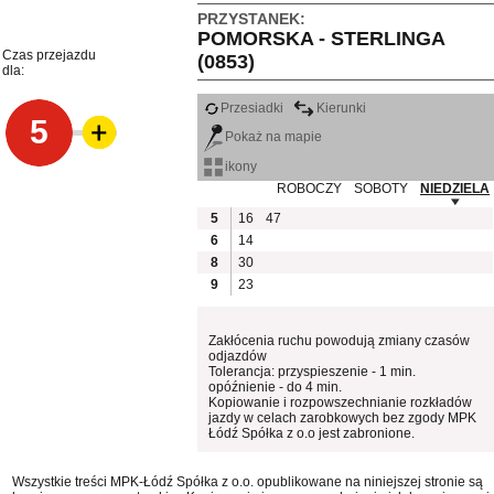
PRZYSTANEK:
POMORSKA - STERLINGA
Czas przejazdu
(0853)
dla:
Przesiadki
Kierunki
5
Pokaż na mapie
ikony
ROBOCZY
SOBOTY
NIEDZIELA
5
16
47
6
14
8
30
9
23
Zakłócenia ruchu powodują zmiany czasów
odjazdów
Tolerancja: przyspieszenie - 1 min.
opóźnienie - do 4 min.
Kopiowanie i rozpowszechnianie rozkładów
jazdy w celach zarobkowych bez zgody MPK
Łódź Spółka z o.o jest zabronione.
Wszystkie treści MPK-Łódź Spółka z o.o. opublikowane na niniejszej stronie są