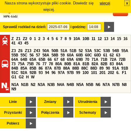
Nasza strona wykorzystuje pliki cookie. Dowiedz się
więcej
x
#
więcej.
Sprawdź rozkład na dzień:
i godzinę:
Z
Z1
Z2
0
1
2
3
4
5
6
7
8
9
10A
10B
11
12
13
14
15
16
41
43
45
Z3
Z6
Z13
Z43
50A
50B
51A
51B
52
53A
53C
53B
54B
55A
55B
55C
56
57
58A
58B
59
60A
60B
60C
60D
61
62
63
64A
64B
65A
65B
66
67
68
69A
69B
70
71A
71B
72A
72B
73
75A
75B
76
77
78
80A
80B
81A
81B
82A
82B
83
84A
84B
85A
85B
86
87A
87B
88A
88B
88C
88D
89
90
91A
91B
91C
92A
92B
93
94
96
97A
97B
99
100
101
201
202
6.
F1
G1
G2
H
W
N1A
N1B
N2
N3A
N3B
N4A
N4B
N5A
N5B
N6
N7A
N7B
N8
N9
Linie
Zmiany
Utrudnienia
Przystanki
Połączenia
Schematy
Pobierz