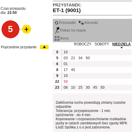
PRZYSTANEK:
Czas przejazdu
ET-1 (9001)
dla:
22:50
Przesiadki
Kierunki
5
Pokaż na mapie
ikony
ROBOCZY
SOBOTY
NIEDZIELA
Poprzednie przystanki
0
10
5
03
21
34
50
6
01
8
17
45
9
10
22
50
23
08
10
25
30
45
50
Zakłócenia ruchu powodują zmiany czasów
odjazdów
Tolerancja: przyspieszenie - 1 min.
opóźnienie - do 4 min.
Kopiowanie i rozpowszechnianie rozkładów
jazdy w celach zarobkowych bez zgody MPK
Łódź Spółka z o.o jest zabronione.