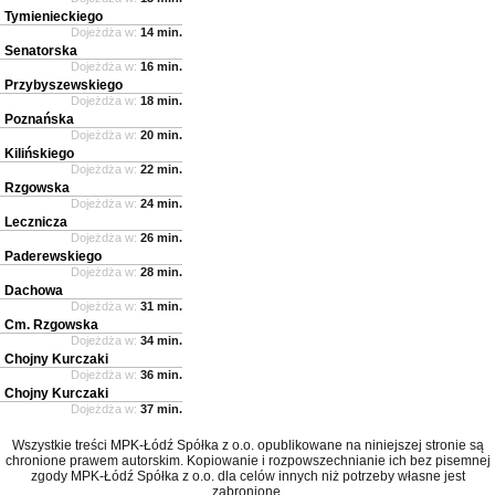
Tymienieckiego
Dojeżdża w:
14 min.
Senatorska
Dojeżdża w:
16 min.
Przybyszewskiego
Dojeżdża w:
18 min.
Poznańska
Dojeżdża w:
20 min.
Kilińskiego
Dojeżdża w:
22 min.
Rzgowska
Dojeżdża w:
24 min.
Lecznicza
Dojeżdża w:
26 min.
Paderewskiego
Dojeżdża w:
28 min.
Dachowa
Dojeżdża w:
31 min.
Cm. Rzgowska
Dojeżdża w:
34 min.
Chojny Kurczaki
Dojeżdża w:
36 min.
Chojny Kurczaki
Dojeżdża w:
37 min.
Wszystkie treści MPK-Łódź Spółka z o.o. opublikowane na niniejszej stronie są
chronione prawem autorskim. Kopiowanie i rozpowszechnianie ich bez pisemnej
zgody MPK-Łódź Spółka z o.o. dla celów innych niż potrzeby własne jest
zabronione.