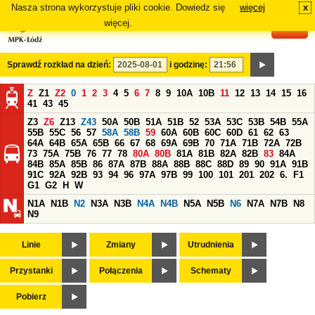
Nasza strona wykorzystuje pliki cookie. Dowiedz się
więcej
x
#
więcej.
Sprawdź rozkład na dzień:
i godzinę:
Z
Z1
Z2
0
1
2
3
4
5
6
7
8
9
10A
10B
11
12
13
14
15
16
41
43
45
Z3
Z6
Z13
Z43
50A
50B
51A
51B
52
53A
53C
53B
54B
55A
55B
55C
56
57
58A
58B
59
60A
60B
60C
60D
61
62
63
64A
64B
65A
65B
66
67
68
69A
69B
70
71A
71B
72A
72B
73
75A
75B
76
77
78
80A
80B
81A
81B
82A
82B
83
84A
84B
85A
85B
86
87A
87B
88A
88B
88C
88D
89
90
91A
91B
91C
92A
92B
93
94
96
97A
97B
99
100
101
201
202
6.
F1
G1
G2
H
W
N1A
N1B
N2
N3A
N3B
N4A
N4B
N5A
N5B
N6
N7A
N7B
N8
N9
Linie
Zmiany
Utrudnienia
Przystanki
Połączenia
Schematy
Pobierz