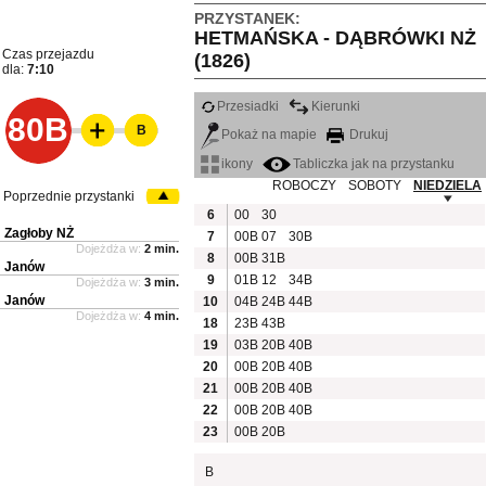
PRZYSTANEK:
HETMAŃSKA - DĄBRÓWKI NŻ
Czas przejazdu
(1826)
dla:
7:10
Przesiadki
Kierunki
80B
B
Pokaż na mapie
Drukuj
ikony
Tabliczka jak na przystanku
ROBOCZY
SOBOTY
NIEDZIELA
Poprzednie przystanki
6
00
30
Zagłoby NŻ
7
00B
07
30B
Dojeżdża w:
2 min.
8
00B
31B
Janów
9
01B
12
34B
Dojeżdża w:
3 min.
Janów
10
04B
24B
44B
Dojeżdża w:
4 min.
18
23B
43B
19
03B
20B
40B
20
00B
20B
40B
21
00B
20B
40B
22
00B
20B
40B
23
00B
20B
B