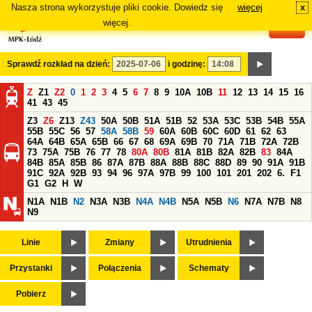
Nasza strona wykorzystuje pliki cookie. Dowiedz się
więcej
x
#
więcej.
Sprawdź rozkład na dzień:
i godzinę:
Z
Z1
Z2
0
1
2
3
4
5
6
7
8
9
10A
10B
11
12
13
14
15
16
41
43
45
Z3
Z6
Z13
Z43
50A
50B
51A
51B
52
53A
53C
53B
54B
55A
55B
55C
56
57
58A
58B
59
60A
60B
60C
60D
61
62
63
64A
64B
65A
65B
66
67
68
69A
69B
70
71A
71B
72A
72B
73
75A
75B
76
77
78
80A
80B
81A
81B
82A
82B
83
84A
84B
85A
85B
86
87A
87B
88A
88B
88C
88D
89
90
91A
91B
91C
92A
92B
93
94
96
97A
97B
99
100
101
201
202
6.
F1
G1
G2
H
W
N1A
N1B
N2
N3A
N3B
N4A
N4B
N5A
N5B
N6
N7A
N7B
N8
N9
Linie
Zmiany
Utrudnienia
Przystanki
Połączenia
Schematy
Pobierz