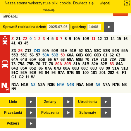
Nasza strona wykorzystuje pliki cookie. Dowiedz się
więcej
x
#
więcej.
Sprawdź rozkład na dzień:
i godzinę:
Z
Z1
Z2
0
1
2
3
4
5
6
7
8
9
10A
10B
11
12
13
14
15
16
41
43
45
Z3
Z6
Z13
Z43
50A
50B
51A
51B
52
53A
53C
53B
54B
55A
55B
55C
56
57
58A
58B
59
60A
60B
60C
60D
61
62
63
64A
64B
65A
65B
66
67
68
69A
69B
70
71A
71B
72A
72B
73
75A
75B
76
77
78
80A
80B
81A
81B
82A
82B
83
84A
84B
85A
85B
86
87A
87B
88A
88B
88C
88D
89
90
91A
91B
91C
92A
92B
93
94
96
97A
97B
99
100
101
201
202
6.
F1
G1
G2
H
W
N1A
N1B
N2
N3A
N3B
N4A
N4B
N5A
N5B
N6
N7A
N7B
N8
N9
Linie
Zmiany
Utrudnienia
Przystanki
Połączenia
Schematy
Pobierz