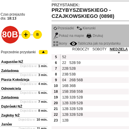
PRZYSTANEK:
PRZYBYSZEWSKIEGO -
Czas przejazdu
CZAJKOWSKIEGO (0898)
dla:
18:13
Przesiadki
Kierunki
80B
B
Pokaż na mapie
Drukuj
ikony
Tabliczka jak na przystanku
ROBOCZY
SOBOTY
NIEDZIELA
Poprzednie przystanki
5
52
Augustów NŻ
6
22
52B
59
Dojeżdża w:
1 min.
7
22B
52B
Zakładowa
8
23B
53B
Dojeżdża w:
3 min.
Piasta Kołodzieja
9
04
26B
56B
Dojeżdża w:
4 min.
10
16B
36B
Odnowiciela
18
15B
35B
55B
Dojeżdża w:
5 min.
19
12B
32B
52B
Zakładowa
Dojeżdża w:
7 min.
20
12B
32B
52B
Dąbrówki NŻ
21
12B
32B
52B
Dojeżdża w:
8 min.
22
12B
32B
52B
Zagłoby NŻ
Dojeżdża w:
10 min.
23
12B
Janów
Dojeżdża w:
11 min.