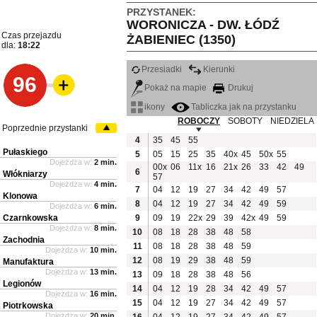
PRZYSTANEK:
WORONICZA - DW. ŁÓDŹ
Czas przejazdu
ŻABIENIEC (1350)
dla:
18:22
Przesiadki
Kierunki
96
Pokaż na mapie
Drukuj
ikony
Tabliczka jak na przystanku
ROBOCZY
SOBOTY
NIEDZIELA
Poprzednie przystanki
4
35
45
55
Pułaskiego
5
05
15
25
35
40x
45
50x
55
Dojeżdża w:
2 min.
00x
06
11x
16
21x
26
33
42
49
6
Włókniarzy
57
Dojeżdża w:
4 min.
7
04
12
19
27
34
42
49
57
Klonowa
8
04
12
19
27
34
42
49
59
Dojeżdża w:
6 min.
Czarnkowska
9
09
19
22x
29
39
42x
49
59
Dojeżdża w:
8 min.
10
08
18
28
38
48
58
Zachodnia
11
08
18
28
38
48
59
Dojeżdża w:
10 min.
12
08
19
29
38
48
59
Manufaktura
Dojeżdża w:
13 min.
13
09
18
28
38
48
56
Legionów
14
04
12
19
28
34
42
49
57
Dojeżdża w:
16 min.
15
04
12
19
27
34
42
49
57
Piotrkowska
Dojeżdża w:
20 min.
16
04
12
19
27
34
42
49
57