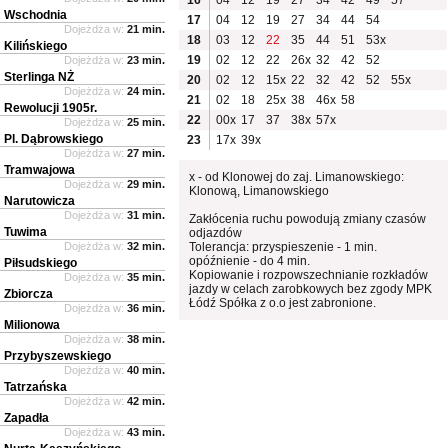
Wschodnia
17
04
12
19
27
34
44
54
Dojeżdża w:
21 min.
18
03
12
22
35
44
51
53x
Kilińskiego
19
02
12
22
26x
32
42
52
Dojeżdża w:
23 min.
Sterlinga NŻ
20
02
12
15x
22
32
42
52
55x
Dojeżdża w:
24 min.
21
02
18
25x
38
46x
58
Rewolucji 1905r.
22
00x
17
37
38x
57x
Dojeżdża w:
25 min.
Pl. Dąbrowskiego
23
17x
39x
Dojeżdża w:
27 min.
Tramwajowa
x - od Klonowej do zaj. Limanowskiego:
Dojeżdża w:
29 min.
Klonową, Limanowskiego
Narutowicza
Dojeżdża w:
31 min.
Zakłócenia ruchu powodują zmiany czasów
Tuwima
odjazdów
Dojeżdża w:
32 min.
Tolerancja: przyspieszenie - 1 min.
opóźnienie - do 4 min.
Piłsudskiego
Kopiowanie i rozpowszechnianie rozkładów
Dojeżdża w:
35 min.
jazdy w celach zarobkowych bez zgody MPK
Zbiorcza
Łódź Spółka z o.o jest zabronione.
Dojeżdża w:
36 min.
Milionowa
Dojeżdża w:
38 min.
Przybyszewskiego
Dojeżdża w:
40 min.
Tatrzańska
Dojeżdża w:
42 min.
Zapadła
Dojeżdża w:
43 min.