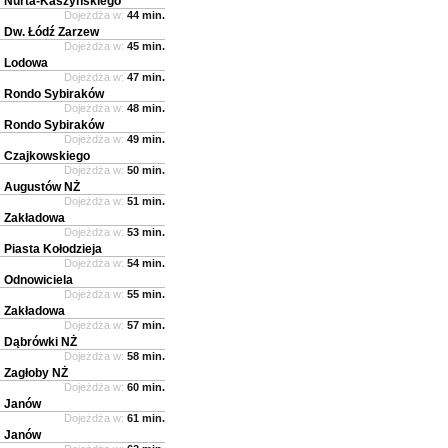
Nurta-Kaszyńskiego
Dojeżdża w:
44 min.
Dw. Łódź Zarzew
Dojeżdża w:
45 min.
Lodowa
Dojeżdża w:
47 min.
Rondo Sybiraków
Dojeżdża w:
48 min.
Rondo Sybiraków
Dojeżdża w:
49 min.
Czajkowskiego
Dojeżdża w:
50 min.
Augustów NŻ
Dojeżdża w:
51 min.
Zakładowa
Dojeżdża w:
53 min.
Piasta Kołodzieja
Dojeżdża w:
54 min.
Odnowiciela
Dojeżdża w:
55 min.
Zakładowa
Dojeżdża w:
57 min.
Dąbrówki NŻ
Dojeżdża w:
58 min.
Zagłoby NŻ
Dojeżdża w:
60 min.
Janów
Dojeżdża w:
61 min.
Janów