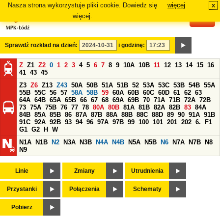
Nasza strona wykorzystuje pliki cookie. Dowiedz się
więcej
x
#
więcej.
Sprawdź rozkład na dzień:
i godzinę:
Z
Z1
Z2
0
1
2
3
4
5
6
7
8
9
10A
10B
11
12
13
14
15
16
41
43
45
Z3
Z6
Z13
Z43
50A
50B
51A
51B
52
53A
53C
53B
54B
55A
55B
55C
56
57
58A
58B
59
60A
60B
60C
60D
61
62
63
64A
64B
65A
65B
66
67
68
69A
69B
70
71A
71B
72A
72B
73
75A
75B
76
77
78
80A
80B
81A
81B
82A
82B
83
84A
84B
85A
85B
86
87A
87B
88A
88B
88C
88D
89
90
91A
91B
91C
92A
92B
93
94
96
97A
97B
99
100
101
201
202
6.
F1
G1
G2
H
W
N1A
N1B
N2
N3A
N3B
N4A
N4B
N5A
N5B
N6
N7A
N7B
N8
N9
Linie
Zmiany
Utrudnienia
Przystanki
Połączenia
Schematy
Pobierz