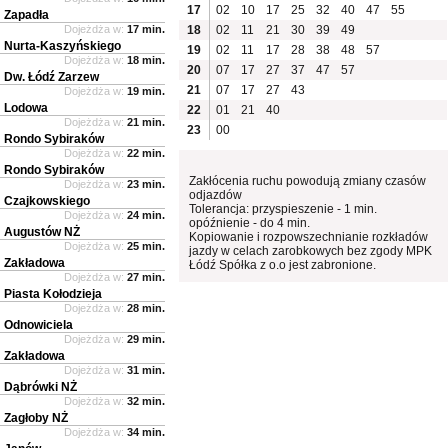
17
02
10
17
25
32
40
47
55
Zapadła
Dojeżdża w:
17 min.
18
02
11
21
30
39
49
Nurta-Kaszyńskiego
19
02
11
17
28
38
48
57
Dojeżdża w:
18 min.
20
07
17
27
37
47
57
Dw. Łódź Zarzew
21
07
17
27
43
Dojeżdża w:
19 min.
Lodowa
22
01
21
40
Dojeżdża w:
21 min.
23
00
Rondo Sybiraków
Dojeżdża w:
22 min.
Rondo Sybiraków
Zakłócenia ruchu powodują zmiany czasów
Dojeżdża w:
23 min.
odjazdów
Czajkowskiego
Tolerancja: przyspieszenie - 1 min.
Dojeżdża w:
24 min.
opóźnienie - do 4 min.
Augustów NŻ
Kopiowanie i rozpowszechnianie rozkładów
Dojeżdża w:
25 min.
jazdy w celach zarobkowych bez zgody MPK
Zakładowa
Łódź Spółka z o.o jest zabronione.
Dojeżdża w:
27 min.
Piasta Kołodzieja
Dojeżdża w:
28 min.
Odnowiciela
Dojeżdża w:
29 min.
Zakładowa
Dojeżdża w:
31 min.
Dąbrówki NŻ
Dojeżdża w:
32 min.
Zagłoby NŻ
Dojeżdża w:
34 min.