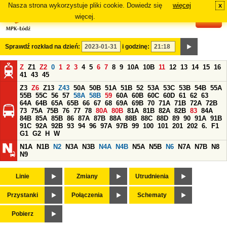
Nasza strona wykorzystuje pliki cookie. Dowiedz się
więcej
x
#
więcej.
Sprawdź rozkład na dzień:
i godzinę:
Z
Z1
Z2
0
1
2
3
4
5
6
7
8
9
10A
10B
11
12
13
14
15
16
41
43
45
Z3
Z6
Z13
Z43
50A
50B
51A
51B
52
53A
53C
53B
54B
55A
55B
55C
56
57
58A
58B
59
60A
60B
60C
60D
61
62
63
64A
64B
65A
65B
66
67
68
69A
69B
70
71A
71B
72A
72B
73
75A
75B
76
77
78
80A
80B
81A
81B
82A
82B
83
84A
84B
85A
85B
86
87A
87B
88A
88B
88C
88D
89
90
91A
91B
91C
92A
92B
93
94
96
97A
97B
99
100
101
201
202
6.
F1
G1
G2
H
W
N1A
N1B
N2
N3A
N3B
N4A
N4B
N5A
N5B
N6
N7A
N7B
N8
N9
Linie
Zmiany
Utrudnienia
Przystanki
Połączenia
Schematy
Pobierz