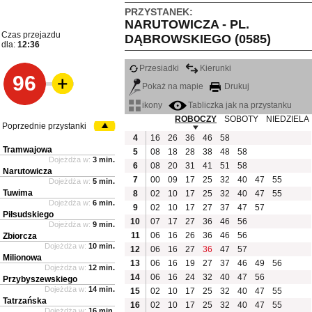
PRZYSTANEK:
NARUTOWICZA - PL.
Czas przejazdu
DĄBROWSKIEGO (0585)
dla:
12:36
Przesiadki
Kierunki
96
Pokaż na mapie
Drukuj
ikony
Tabliczka jak na przystanku
ROBOCZY
SOBOTY
NIEDZIELA
Poprzednie przystanki
4
16
26
36
46
58
Tramwajowa
5
08
18
28
38
48
58
Dojeżdża w:
3 min.
6
08
20
31
41
51
58
Narutowicza
7
00
09
17
25
32
40
47
55
Dojeżdża w:
5 min.
Tuwima
8
02
10
17
25
32
40
47
55
Dojeżdża w:
6 min.
9
02
10
17
27
37
47
57
Piłsudskiego
10
07
17
27
36
46
56
Dojeżdża w:
9 min.
11
06
16
26
36
46
56
Zbiorcza
Dojeżdża w:
10 min.
12
06
16
27
36
47
57
Milionowa
13
06
16
19
27
37
46
49
56
Dojeżdża w:
12 min.
14
06
16
24
32
40
47
56
Przybyszewskiego
Dojeżdża w:
14 min.
15
02
10
17
25
32
40
47
55
Tatrzańska
16
02
10
17
25
32
40
47
55
Dojeżdża w:
16 min.