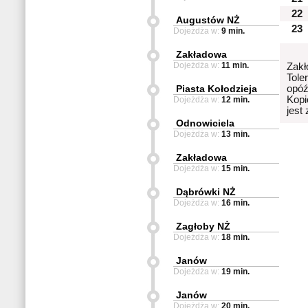
22
Augustów NŻ
23
Dojeżdża w:
9 min.
Zakładowa
Dojeżdża w:
11 min.
Zakł
Tole
Piasta Kołodzieja
opóź
Kopi
Dojeżdża w:
12 min.
jest
Odnowiciela
Dojeżdża w:
13 min.
Zakładowa
Dojeżdża w:
15 min.
Dąbrówki NŻ
Dojeżdża w:
16 min.
Zagłoby NŻ
Dojeżdża w:
18 min.
Janów
Dojeżdża w:
19 min.
Janów
Dojeżdża w:
20 min.