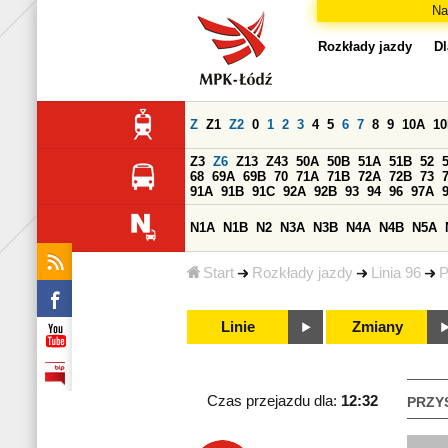
Na
Rozkłady jazdy
Dl
Z
Z1
Z2
0
1
2
3
4
5
6
7
8
9
10A
1
Z3
Z6
Z13
Z43
50A
50B
51A
51B
52
68
69A
69B
70
71A
71B
72A
72B
73
91A
91B
91C
92A
92B
93
94
96
97A
N1A
N1B
N2
N3A
N3B
N4A
N4B
N5A
Start
Rozkłady jazdy
Linia 96
P
Linie
Zmiany
Czas przejazdu dla:
12:32
PRZY