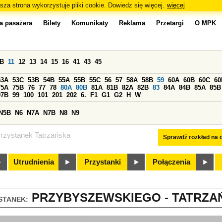
sza strona wykorzystuje pliki cookie. Dowiedz się więcej.
więcej
a pasażera
Bilety
Komunikaty
Reklama
Przetargi
O MPK
0B
11
12
13
14
15
16
41
43
45
53A
53C
53B
54B
55A
55B
55C
56
57
58A
58B
59
60A
60B
60C
60
75A
75B
76
77
78
80A
80B
81A
81B
82A
82B
83
84A
84B
85A
85B
97B
99
100
101
201
202
6.
F1
G1
G2
H
W
N5B
N6
N7A
N7B
N8
N9
rzystanek Tatrzańska
Sprawdź rozkład na d
Utrudnienia
Przystanki
Połączenia
PRZYBYSZEWSKIEGO - TATRZAŃ
STANEK: