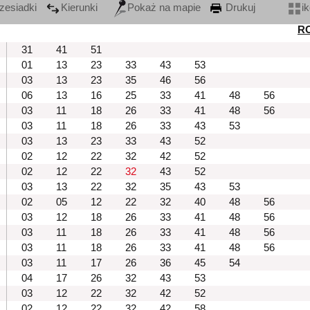
zesiadki
Kierunki
Pokaż na mapie
Drukuj
i
R
31
41
51
01
13
23
33
43
53
03
13
23
35
46
56
06
13
16
25
33
41
48
56
03
11
18
26
33
41
48
56
03
11
18
26
33
43
53
03
13
23
33
43
52
02
12
22
32
42
52
02
12
22
32
43
52
03
13
22
32
35
43
53
02
05
12
22
32
40
48
56
03
12
18
26
33
41
48
56
03
11
18
26
33
41
48
56
03
11
18
26
33
41
48
56
03
11
17
26
36
45
54
04
17
26
32
43
53
03
12
22
32
42
52
02
12
22
32
42
58