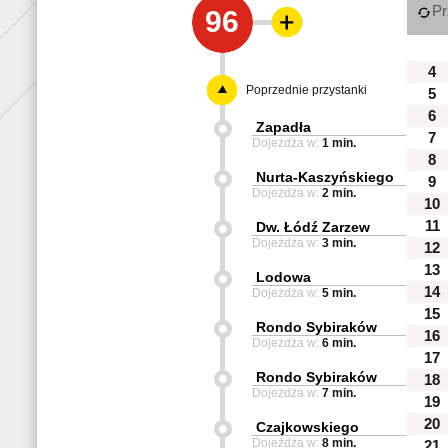
Pr
96
4
Poprzednie przystanki
5
6
Zapadła
7
Dojeżdża w:
1 min.
8
Nurta-Kaszyńskiego
9
Dojeżdża w:
2 min.
10
11
Dw. Łódź Zarzew
Dojeżdża w:
3 min.
12
13
Lodowa
14
Dojeżdża w:
5 min.
15
Rondo Sybiraków
16
Dojeżdża w:
6 min.
17
Rondo Sybiraków
18
Dojeżdża w:
7 min.
19
20
Czajkowskiego
Dojeżdża w:
8 min.
21