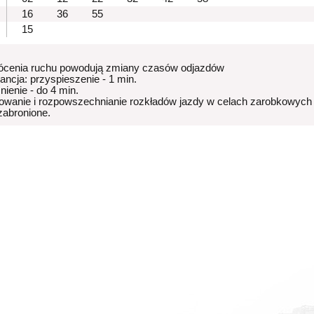
16
36
55
15
ócenia ruchu powodują zmiany czasów odjazdów
rancja: przyspieszenie - 1 min.
nienie - do 4 min.
owanie i rozpowszechnianie rozkładów jazdy w celach zarobkowych
 zabronione.