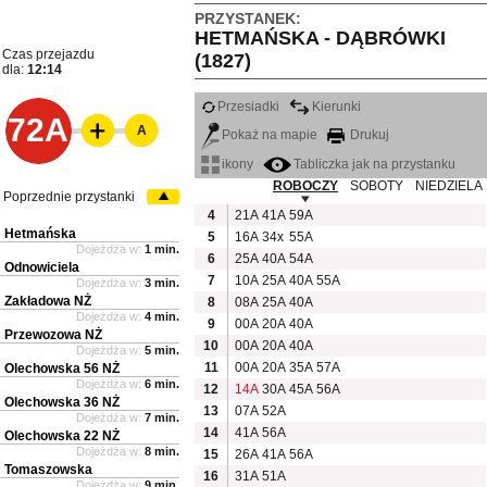
PRZYSTANEK:
HETMAŃSKA - DĄBRÓWKI
Czas przejazdu
(1827)
dla:
12:14
Przesiadki
Kierunki
72A
A
Pokaż na mapie
Drukuj
ikony
Tabliczka jak na przystanku
ROBOCZY
SOBOTY
NIEDZIELA
Poprzednie przystanki
4
21A
41A
59A
Hetmańska
5
16A
34x
55A
Dojeżdża w:
1 min.
6
25A
40A
54A
Odnowiciela
7
10A
25A
40A
55A
Dojeżdża w:
3 min.
Zakładowa NŻ
8
08A
25A
40A
Dojeżdża w:
4 min.
9
00A
20A
40A
Przewozowa NŻ
10
00A
20A
40A
Dojeżdża w:
5 min.
11
00A
20A
35A
57A
Olechowska 56 NŻ
Dojeżdża w:
6 min.
12
14A
30A
45A
56A
Olechowska 36 NŻ
13
07A
52A
Dojeżdża w:
7 min.
14
41A
56A
Olechowska 22 NŻ
Dojeżdża w:
8 min.
15
26A
41A
56A
Tomaszowska
16
31A
51A
Dojeżdża w:
9 min.