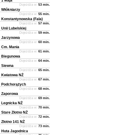
1 Maja
Dojeżdża w:
53 min.
Włókniarzy
Dojeżdża w:
55 min.
Konstantynowska (Fala)
Dojeżdża w:
57 min.
Unii Lubelskiej
Dojeżdża w:
59 min.
Jarzynowa
Dojeżdża w:
60 min.
Cm. Mania
Dojeżdża w:
61 min.
Biegunowa
Dojeżdża w:
64 min.
Siewna
Dojeżdża w:
65 min.
Kwiatowa NŻ
Dojeżdża w:
67 min.
Podchorążych
Dojeżdża w:
68 min.
Zaporowa
Dojeżdża w:
69 min.
Legnicka NŻ
Dojeżdża w:
70 min.
Stare Złotno NŻ
Dojeżdża w:
72 min.
Złotno 141 NŻ
Dojeżdża w:
73 min.
Huta Jagodnica