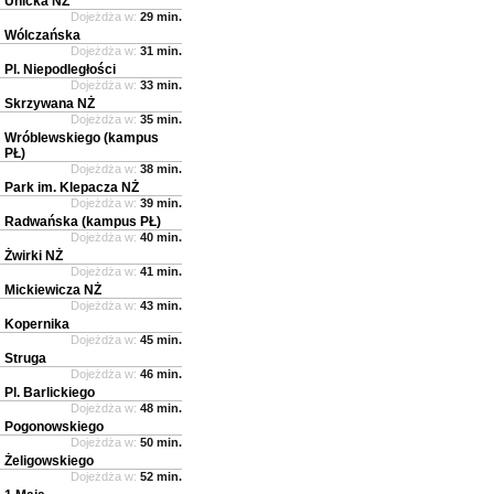
Unicka NŻ
Dojeżdża w:
29 min.
Wólczańska
Dojeżdża w:
31 min.
Pl. Niepodległości
Dojeżdża w:
33 min.
Skrzywana NŻ
Dojeżdża w:
35 min.
Wróblewskiego (kampus
PŁ)
Dojeżdża w:
38 min.
Park im. Klepacza NŻ
Dojeżdża w:
39 min.
Radwańska (kampus PŁ)
Dojeżdża w:
40 min.
Żwirki NŻ
Dojeżdża w:
41 min.
Mickiewicza NŻ
Dojeżdża w:
43 min.
Kopernika
Dojeżdża w:
45 min.
Struga
Dojeżdża w:
46 min.
Pl. Barlickiego
Dojeżdża w:
48 min.
Pogonowskiego
Dojeżdża w:
50 min.
Żeligowskiego
Dojeżdża w:
52 min.