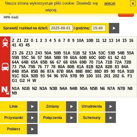
Nasza strona wykorzystuje pliki cookie. Dowiedz się
więcej
x
#
więcej.
Sprawdź rozkład na dzień:
i godzinę:
Z
Z1
Z2
0
1
2
3
4
5
6
7
8
9
10A
10B
11
12
13
14
15
16
41
43
45
Z3
Z6
Z13
Z43
50A
50B
51A
51B
52
53A
53C
53B
54B
55A
55B
55C
56
57
58A
58B
59
60A
60B
60C
60D
61
62
63
64A
64B
65A
65B
66
67
68
69A
69B
70
71A
71B
72A
72B
73
75A
75B
76
77
78
80A
80B
81A
81B
82A
82B
83
84A
84B
85A
85B
86
87A
87B
88A
88B
88C
88D
89
90
91A
91B
91C
92A
92B
93
94
96
97A
97B
99
100
101
201
202
6.
F1
G1
G2
H
W
N1A
N1B
N2
N3A
N3B
N4A
N4B
N5A
N5B
N6
N7A
N7B
N8
N9
Linie
Zmiany
Utrudnienia
Przystanki
Połączenia
Schematy
Pobierz