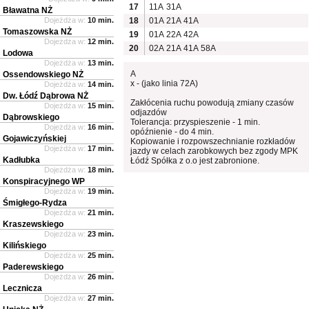
17
11A
31A
Bławatna NŻ
Dojeżdża w:
10 min.
18
01A
21A
41A
Tomaszowska NŻ
19
01A
22A
42A
Dojeżdża w:
12 min.
20
02A
21A
41A
58A
Lodowa
Dojeżdża w:
13 min.
A
Ossendowskiego NŻ
x - (jako linia 72A)
Dojeżdża w:
14 min.
Dw. Łódź Dąbrowa NŻ
Zakłócenia ruchu powodują zmiany czasów
Dojeżdża w:
15 min.
odjazdów
Dąbrowskiego
Tolerancja: przyspieszenie - 1 min.
Dojeżdża w:
16 min.
opóźnienie - do 4 min.
Gojawiczyńskiej
Kopiowanie i rozpowszechnianie rozkładów
Dojeżdża w:
17 min.
jazdy w celach zarobkowych bez zgody MPK
Kadłubka
Łódź Spółka z o.o jest zabronione.
Dojeżdża w:
18 min.
Konspiracyjnego WP
Dojeżdża w:
19 min.
Śmigłego-Rydza
Dojeżdża w:
21 min.
Kraszewskiego
Dojeżdża w:
23 min.
Kilińskiego
Dojeżdża w:
25 min.
Paderewskiego
Dojeżdża w:
26 min.
Lecznicza
Dojeżdża w:
27 min.