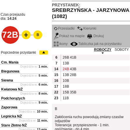
PRZYSTANEK:
SREBRZYŃSKA - JARZYNOWA
Czas przejazdu
(1082)
dla:
14:24
Przesiadki
Kierunki
72B
B
Pokaż na mapie
Drukuj
ikony
Tabliczka jak na przystanku
ROBOCZY
SOBOTY
Poprzednie przystanki
6
26B
41B
Cm. Mania
7
13B
Dojeżdża w:
1 min.
14
24B
43B
Biegunowa
15
13B
28B
Dojeżdża w:
5 min.
Siewna
16
10B
Dojeżdża w:
6 min.
17
18B
Kwiatowa NŻ
22
15B
35B
Dojeżdża w:
8 min.
23
11B
Podchorążych
Dojeżdża w:
9 min.
Zaporowa
B
Dojeżdża w:
10 min.
Legnicka NŻ
Zakłócenia ruchu powodują zmiany czasów
Dojeżdża w:
11 min.
odjazdów
Tolerancja: przyspieszenie - 1 min.
Stare Złotno NŻ
opóźnienie - do 4 min.
Dojeżdża w:
13 min.