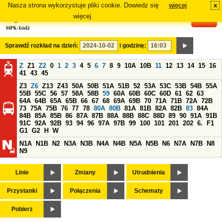
Nasza strona wykorzystuje pliki cookie. Dowiedz się
więcej
x
#
więcej.
Sprawdź rozkład na dzień:
i godzinę:
Z
Z1
Z2
0
1
2
3
4
5
6
7
8
9
10A
10B
11
12
13
14
15
16
41
43
45
Z3
Z6
Z13
Z43
50A
50B
51A
51B
52
53A
53C
53B
54B
55A
55B
55C
56
57
58A
58B
59
60A
60B
60C
60D
61
62
63
64A
64B
65A
65B
66
67
68
69A
69B
70
71A
71B
72A
72B
73
75A
75B
76
77
78
80A
80B
81A
81B
82A
82B
83
84A
84B
85A
85B
86
87A
87B
88A
88B
88C
88D
89
90
91A
91B
91C
92A
92B
93
94
96
97A
97B
99
100
101
201
202
6.
F1
G1
G2
H
W
N1A
N1B
N2
N3A
N3B
N4A
N4B
N5A
N5B
N6
N7A
N7B
N8
N9
Linie
Zmiany
Utrudnienia
Przystanki
Połączenia
Schematy
Pobierz