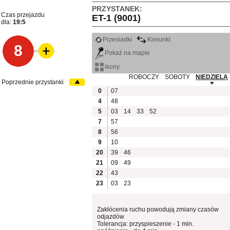
PRZYSTANEK:
Czas przejazdu
ET-1 (9001)
dla:
19:5
Przesiadki
Kierunki
8
Pokaż na mapie
ikony
ROBOCZY
SOBOTY
NIEDZIELA
Poprzednie przystanki
0
07
4
48
5
03
14
33
52
7
57
8
56
9
10
20
39
46
21
09
49
22
43
23
03
23
Zakłócenia ruchu powodują zmiany czasów
odjazdów
Tolerancja: przyspieszenie - 1 min.