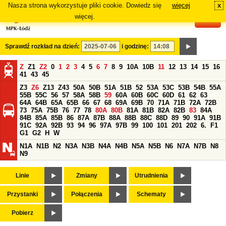
Nasza strona wykorzystuje pliki cookie. Dowiedz się
więcej
x
#
więcej.
Sprawdź rozkład na dzień:
i godzinę:
Z
Z1
Z2
0
1
2
3
4
5
6
7
8
9
10A
10B
11
12
13
14
15
16
41
43
45
Z3
Z6
Z13
Z43
50A
50B
51A
51B
52
53A
53C
53B
54B
55A
55B
55C
56
57
58A
58B
59
60A
60B
60C
60D
61
62
63
64A
64B
65A
65B
66
67
68
69A
69B
70
71A
71B
72A
72B
73
75A
75B
76
77
78
80A
80B
81A
81B
82A
82B
83
84A
84B
85A
85B
86
87A
87B
88A
88B
88C
88D
89
90
91A
91B
91C
92A
92B
93
94
96
97A
97B
99
100
101
201
202
6.
F1
G1
G2
H
W
N1A
N1B
N2
N3A
N3B
N4A
N4B
N5A
N5B
N6
N7A
N7B
N8
N9
Linie
Zmiany
Utrudnienia
Przystanki
Połączenia
Schematy
Pobierz