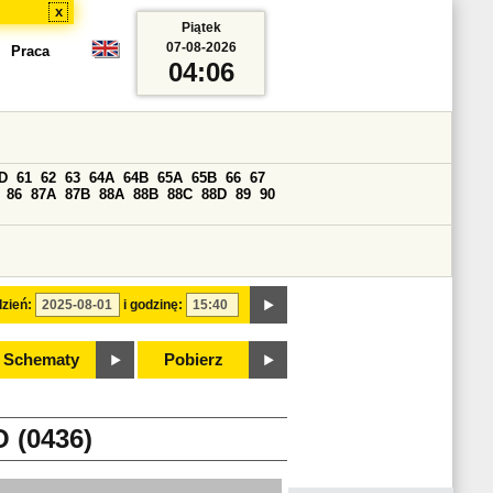
x
Piątek
07-08-2026
Praca
04:06
D
61
62
63
64A
64B
65A
65B
66
67
86
87A
87B
88A
88B
88C
88D
89
90
zień:
i godzinę:
Schematy
Pobierz
(0436)