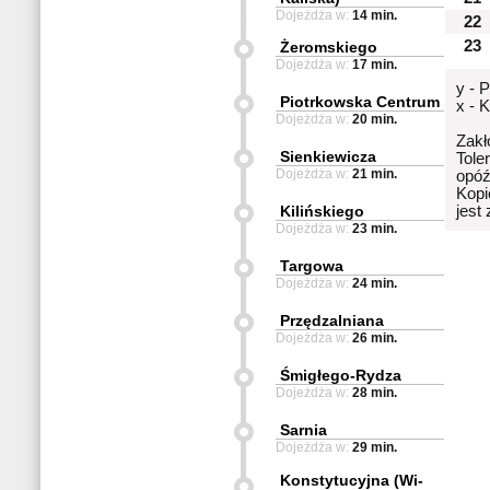
Dojeżdża w:
14 min.
22
23
Żeromskiego
Dojeżdża w:
17 min.
y - 
Piotrkowska Centrum
x - 
Dojeżdża w:
20 min.
Zakł
Sienkiewicza
Tole
Dojeżdża w:
21 min.
opóź
Kopi
Kilińskiego
jest
Dojeżdża w:
23 min.
Targowa
Dojeżdża w:
24 min.
Przędzalniana
Dojeżdża w:
26 min.
Śmigłego-Rydza
Dojeżdża w:
28 min.
Sarnia
Dojeżdża w:
29 min.
Konstytucyjna (Wi-