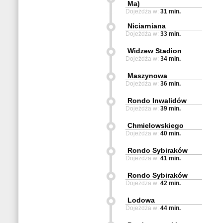
Ma)
Dojeżdża w:
31 min.
Niciarniana
Dojeżdża w:
33 min.
Widzew Stadion
Dojeżdża w:
34 min.
Maszynowa
Dojeżdża w:
36 min.
Rondo Inwalidów
Dojeżdża w:
39 min.
Chmielowskiego
Dojeżdża w:
40 min.
Rondo Sybiraków
Dojeżdża w:
41 min.
Rondo Sybiraków
Dojeżdża w:
42 min.
Lodowa
Dojeżdża w:
44 min.