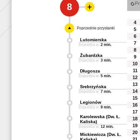
Pr
8
4
Poprzednie przystanki
5
6
Lutomierska
7
Dojeżdża w:
2 min.
8
Żubardzka
9
Dojeżdża w:
3 min.
10
11
Długosza
Dojeżdża w:
5 min.
12
13
Srebrzyńska
14
Dojeżdża w:
7 min.
15
Legionów
16
Dojeżdża w:
9 min.
17
Karolewska (Dw. Ł.
18
Kaliska)
19
Dojeżdża w:
12 min.
20
Mickiewicza (Dw. Ł.
Kaliska)
21