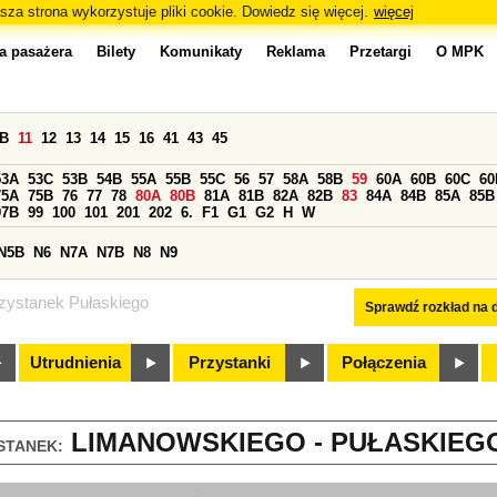
sza strona wykorzystuje pliki cookie. Dowiedz się więcej.
więcej
a pasażera
Bilety
Komunikaty
Reklama
Przetargi
O MPK
0B
11
12
13
14
15
16
41
43
45
53A
53C
53B
54B
55A
55B
55C
56
57
58A
58B
59
60A
60B
60C
60
75A
75B
76
77
78
80A
80B
81A
81B
82A
82B
83
84A
84B
85A
85B
97B
99
100
101
201
202
6.
F1
G1
G2
H
W
N5B
N6
N7A
N7B
N8
N9
zystanek Pułaskiego
Sprawdź rozkład na d
Utrudnienia
Przystanki
Połączenia
LIMANOWSKIEGO - PUŁASKIEGO 
STANEK: