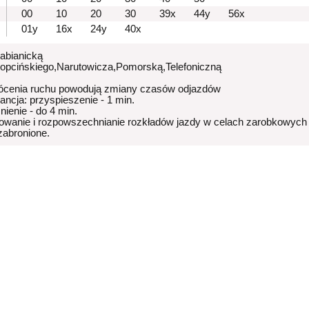
00
10
20
30
39x
44y
56x
01y
16x
24y
40x
Pabianicką
Kopcińskiego,Narutowicza,Pomorską,Telefoniczną
ócenia ruchu powodują zmiany czasów odjazdów
rancja: przyspieszenie - 1 min.
nienie - do 4 min.
owanie i rozpowszechnianie rozkładów jazdy w celach zarobkowych
 zabronione.