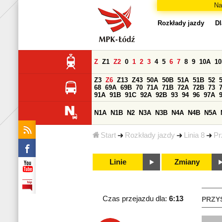
Na
Rozkłady jazdy
Dl
Z
Z1
Z2
0
1
2
3
4
5
6
7
8
9
10A
1
Z3
Z6
Z13
Z43
50A
50B
51A
51B
52
68
69A
69B
70
71A
71B
72A
72B
73
91A
91B
91C
92A
92B
93
94
96
97A
N1A
N1B
N2
N3A
N3B
N4A
N4B
N5A
Start
Rozkłady jazdy
Linia 8
Pr
Linie
Zmiany
Czas przejazdu dla:
6:13
PRZY