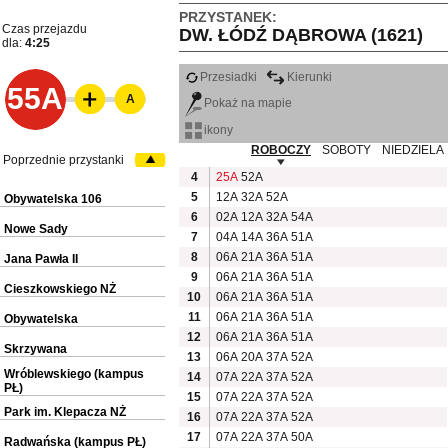
PRZYSTANEK:
Czas przejazdu
DW. ŁÓDŹ DĄBROWA (1621)
dla:
4:25
Przesiadki
Kierunki
55A
A
Pokaż na mapie
ikony
ROBOCZY
SOBOTY
NIEDZIELA
Poprzednie przystanki
4
25A
52A
5
12A
32A
52A
Obywatelska 106
6
02A
12A
32A
54A
Nowe Sady
7
04A
14A
36A
51A
8
06A
21A
36A
51A
Jana Pawła II
9
06A
21A
36A
51A
Cieszkowskiego NŻ
10
06A
21A
36A
51A
11
06A
21A
36A
51A
Obywatelska
12
06A
21A
36A
51A
Skrzywana
13
06A
20A
37A
52A
Wróblewskiego (kampus
14
07A
22A
37A
52A
PŁ)
15
07A
22A
37A
52A
Park im. Klepacza NŻ
16
07A
22A
37A
52A
17
07A
22A
37A
50A
Radwańska (kampus PŁ)