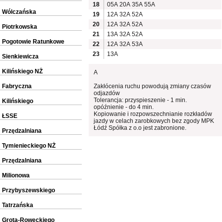
18
05A
20A
35A
55A
Wólczańska
19
12A
32A
52A
20
12A
32A
52A
Piotrkowska
21
13A
32A
52A
Pogotowie Ratunkowe
22
12A
32A
53A
23
13A
Sienkiewicza
Kilińskiego NŻ
A
Fabryczna
Zakłócenia ruchu powodują zmiany czasów
odjazdów
Tolerancja: przyspieszenie - 1 min.
Kilińskiego
opóźnienie - do 4 min.
Kopiowanie i rozpowszechnianie rozkładów
ŁSSE
jazdy w celach zarobkowych bez zgody MPK
Łódź Spółka z o.o jest zabronione.
Przędzalniana
Tymienieckiego NŻ
Przędzalniana
Milionowa
Przybyszewskiego
Tatrzańska
Grota-Roweckiego