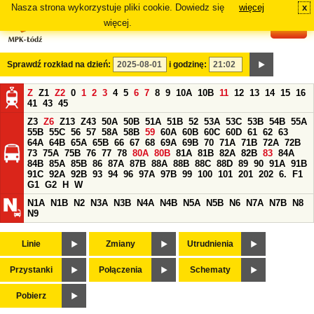
Nasza strona wykorzystuje pliki cookie. Dowiedz się
więcej
x
#
więcej.
Sprawdź rozkład na dzień:
i godzinę:
Z
Z1
Z2
0
1
2
3
4
5
6
7
8
9
10A
10B
11
12
13
14
15
16
41
43
45
Z3
Z6
Z13
Z43
50A
50B
51A
51B
52
53A
53C
53B
54B
55A
55B
55C
56
57
58A
58B
59
60A
60B
60C
60D
61
62
63
64A
64B
65A
65B
66
67
68
69A
69B
70
71A
71B
72A
72B
73
75A
75B
76
77
78
80A
80B
81A
81B
82A
82B
83
84A
84B
85A
85B
86
87A
87B
88A
88B
88C
88D
89
90
91A
91B
91C
92A
92B
93
94
96
97A
97B
99
100
101
201
202
6.
F1
G1
G2
H
W
N1A
N1B
N2
N3A
N3B
N4A
N4B
N5A
N5B
N6
N7A
N7B
N8
N9
Linie
Zmiany
Utrudnienia
Przystanki
Połączenia
Schematy
Pobierz