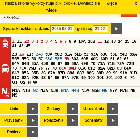
Nasza strona wykorzystuje pliki cookie. Dowiedz się
więcej
x
#
więcej.
Sprawdź rozkład na dzień:
i godzinę:
Z
Z1
Z2
0
1
2
3
4
5
6
7
8
9
10A
10B
11
12
13
14
15
16
41
43
45
Z3
Z6
Z13
Z43
50A
50B
51A
51B
52
53A
53C
53B
54B
55A
55B
55C
56
57
58A
58B
59
60A
60B
60C
60D
61
62
63
64A
64B
65A
65B
66
67
68
69A
69B
70
71A
71B
72A
72B
73
75A
75B
76
77
78
80A
80B
81A
81B
82A
82B
83
84A
84B
85A
85B
86
87A
87B
88A
88B
88C
88D
89
90
91A
91B
91C
92A
92B
93
94
96
97A
97B
99
100
101
201
202
6.
F1
G1
G2
H
W
N1A
N1B
N2
N3A
N3B
N4A
N4B
N5A
N5B
N6
N7A
N7B
N8
N9
Linie
Zmiany
Utrudnienia
Przystanki
Połączenia
Schematy
Pobierz