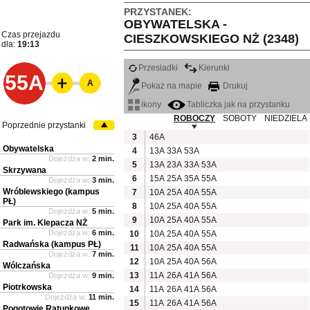
PRZYSTANEK:
OBYWATELSKA -
Czas przejazdu
CIESZKOWSKIEGO NŻ (2348)
dla:
19:13
Przesiadki
Kierunki
55A
A
Pokaż na mapie
Drukuj
ikony
Tabliczka jak na przystanku
ROBOCZY
SOBOTY
NIEDZIELA
Poprzednie przystanki
3
46A
Obywatelska
4
13A
33A
53A
Dojeżdża w:
2 min.
5
13A
23A
33A
53A
Skrzywana
6
15A
25A
35A
55A
Dojeżdża w:
3 min.
Wróblewskiego (kampus
7
10A
25A
40A
55A
PŁ)
8
10A
25A
40A
55A
Dojeżdża w:
5 min.
9
10A
25A
40A
55A
Park im. Klepacza NŻ
Dojeżdża w:
6 min.
10
10A
25A
40A
55A
Radwańska (kampus PŁ)
11
10A
25A
40A
55A
Dojeżdża w:
7 min.
12
10A
25A
40A
56A
Wólczańska
13
11A
26A
41A
56A
Dojeżdża w:
9 min.
Piotrkowska
14
11A
26A
41A
56A
Dojeżdża w:
11 min.
15
11A
26A
41A
56A
Pogotowie Ratunkowe