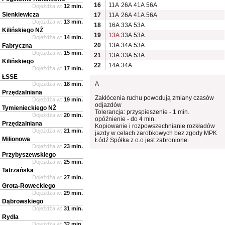
16
11A
26A
41A
56A
Dojeżdża w:
12 min.
Sienkiewicza
17
11A
26A
41A
56A
Dojeżdża w:
13 min.
18
16A
33A
53A
Kilińskiego NŻ
19
13A
33A
53A
Dojeżdża w:
14 min.
20
13A
34A
53A
Fabryczna
Dojeżdża w:
15 min.
21
13A
33A
53A
Kilińskiego
22
14A
34A
Dojeżdża w:
17 min.
ŁSSE
A
Dojeżdża w:
18 min.
Przędzalniana
Zakłócenia ruchu powodują zmiany czasów
Dojeżdża w:
19 min.
odjazdów
Tymienieckiego NŻ
Tolerancja: przyspieszenie - 1 min.
Dojeżdża w:
20 min.
opóźnienie - do 4 min.
Przędzalniana
Kopiowanie i rozpowszechnianie rozkładów
Dojeżdża w:
21 min.
jazdy w celach zarobkowych bez zgody MPK
Milionowa
Łódź Spółka z o.o jest zabronione.
Dojeżdża w:
23 min.
Przybyszewskiego
Dojeżdża w:
25 min.
Tatrzańska
Dojeżdża w:
27 min.
Grota-Roweckiego
Dojeżdża w:
29 min.
Dąbrowskiego
Dojeżdża w:
31 min.
Rydla
Dojeżdża w:
32 min.