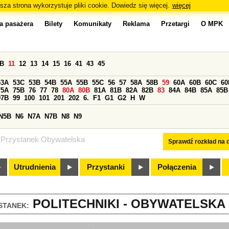
sza strona wykorzystuje pliki cookie. Dowiedz się więcej.
więcej
a pasażera
Bilety
Komunikaty
Reklama
Przetargi
O MPK
0B
11
12
13
14
15
16
41
43
45
53A
53C
53B
54B
55A
55B
55C
56
57
58A
58B
59
60A
60B
60C
60
75A
75B
76
77
78
80A
80B
81A
81B
82A
82B
83
84A
84B
85A
85B
97B
99
100
101
201
202
6.
F1
G1
G2
H
W
N5B
N6
N7A
N7B
N8
N9
Przystanek Obywatelska
Sprawdź rozkład na d
Utrudnienia
Przystanki
Połączenia
POLITECHNIKI - OBYWATELSKA (
STANEK: