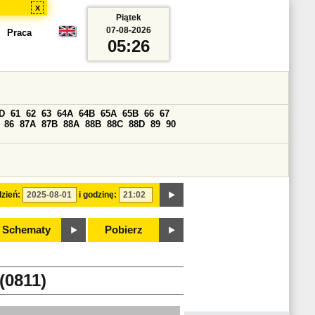
x
Piątek
07-08-2026
Praca
05:26
D
61
62
63
64A
64B
65A
65B
66
67
86
87A
87B
88A
88B
88C
88D
89
90
zień:
i godzinę:
Schematy
Pobierz
0811)