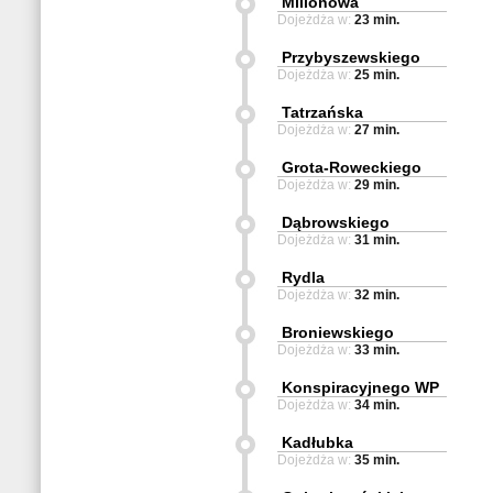
Milionowa
Dojeżdża w:
23 min.
Przybyszewskiego
Dojeżdża w:
25 min.
Tatrzańska
Dojeżdża w:
27 min.
Grota-Roweckiego
Dojeżdża w:
29 min.
Dąbrowskiego
Dojeżdża w:
31 min.
Rydla
Dojeżdża w:
32 min.
Broniewskiego
Dojeżdża w:
33 min.
Konspiracyjnego WP
Dojeżdża w:
34 min.
Kadłubka
Dojeżdża w:
35 min.