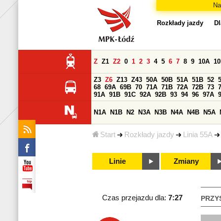
Na
Rozkłady jazdy
Dl
Z
Z1
Z2
0
1
2
3
4
5
6
7
8
9
10A
1
Z3
Z6
Z13
Z43
50A
50B
51A
51B
52
68
69A
69B
70
71A
71B
72A
72B
73
91A
91B
91C
92A
92B
93
94
96
97A
N1A
N1B
N2
N3A
N3B
N4A
N4B
N5A
Start
Rozkłady jazdy
Linia 55A
Linie
Zmiany
Czas przejazdu dla:
7:27
PRZY