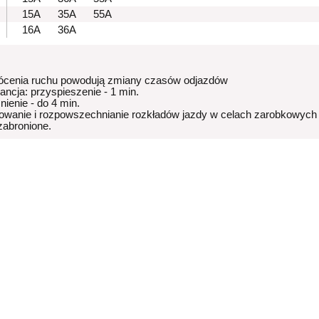
15A
35A
55A
16A
36A
ócenia ruchu powodują zmiany czasów odjazdów
rancja: przyspieszenie - 1 min.
nienie - do 4 min.
owanie i rozpowszechnianie rozkładów jazdy w celach zarobkowych
 zabronione.