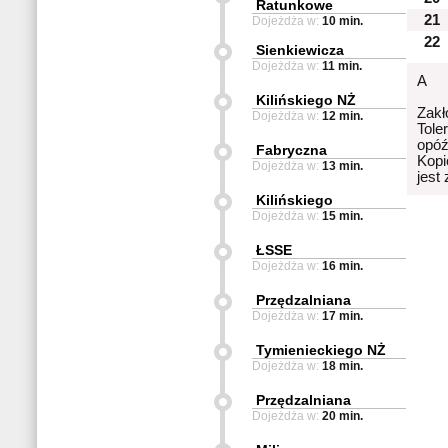
Ratunkowe
21
Dojeżdża w:
10 min.
22
Sienkiewicza
Dojeżdża w:
11 min.
A
Kilińskiego NŻ
Zakł
Dojeżdża w:
12 min.
Tole
opóź
Fabryczna
Kopi
Dojeżdża w:
13 min.
jest
Kilińskiego
Dojeżdża w:
15 min.
ŁSSE
Dojeżdża w:
16 min.
Przędzalniana
Dojeżdża w:
17 min.
Tymienieckiego NŻ
Dojeżdża w:
18 min.
Przędzalniana
Dojeżdża w:
20 min.