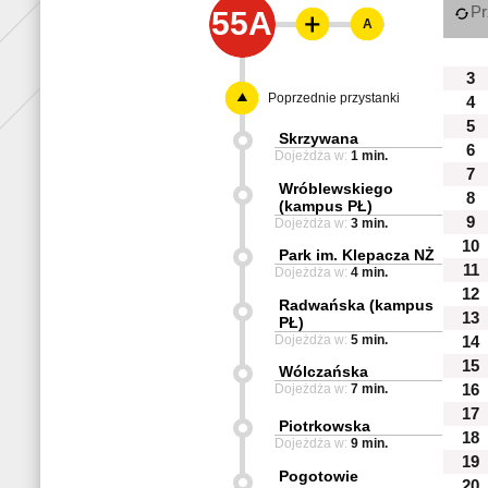
Pr
55A
A
3
Poprzednie przystanki
4
5
Skrzywana
6
Dojeżdża w:
1 min.
7
Wróblewskiego
8
(kampus PŁ)
9
Dojeżdża w:
3 min.
10
Park im. Klepacza NŻ
11
Dojeżdża w:
4 min.
12
Radwańska (kampus
13
PŁ)
Dojeżdża w:
5 min.
14
15
Wólczańska
Dojeżdża w:
7 min.
16
17
Piotrkowska
18
Dojeżdża w:
9 min.
19
Pogotowie
20