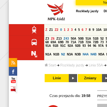
Na
Rozkłady jazdy
Dl
Z
Z1
Z2
0
1
2
3
4
5
6
7
8
9
10A
1
Z3
Z6
Z13
Z43
50A
50B
51A
51B
52
68
69A
69B
70
71A
71B
72A
72B
73
91A
91B
91C
92A
92B
93
94
96
97A
N1A
N1B
N2
N3A
N3B
N4A
N4B
N5A
Start
Rozkłady jazdy
Linia 55A
Linie
Zmiany
Czas przejazdu dla:
19:58
PRZY