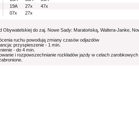
19A
27x
47x
07x
27x
od Obywatelskiej do zaj. Nowe Sady: Maratońską, Waltera-Janke, N
ócenia ruchu powodują zmiany czasów odjazdów
rancja: przyspieszenie - 1 min.
nienie - do 4 min.
owanie i rozpowszechnianie rozkładów jazdy w celach zarobkowych
 zabronione.