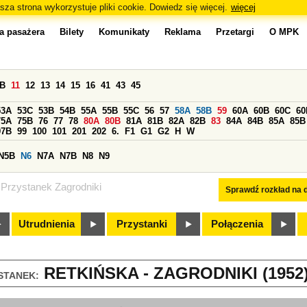
sza strona wykorzystuje pliki cookie. Dowiedz się więcej.
więcej
a pasażera
Bilety
Komunikaty
Reklama
Przetargi
O MPK
0B
11
12
13
14
15
16
41
43
45
53A
53C
53B
54B
55A
55B
55C
56
57
58A
58B
59
60A
60B
60C
60
75A
75B
76
77
78
80A
80B
81A
81B
82A
82B
83
84A
84B
85A
85B
97B
99
100
101
201
202
6.
F1
G1
G2
H
W
N5B
N6
N7A
N7B
N8
N9
Przystanek Zagrodniki
Sprawdź rozkład na d
Utrudnienia
Przystanki
Połączenia
RETKIŃSKA - ZAGRODNIKI (1952
STANEK: