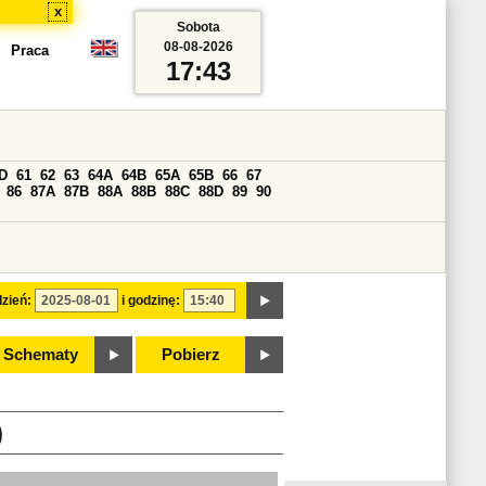
x
Sobota
08-08-2026
Praca
17:43
D
61
62
63
64A
64B
65A
65B
66
67
86
87A
87B
88A
88B
88C
88D
89
90
zień:
i godzinę:
Schematy
Pobierz
)