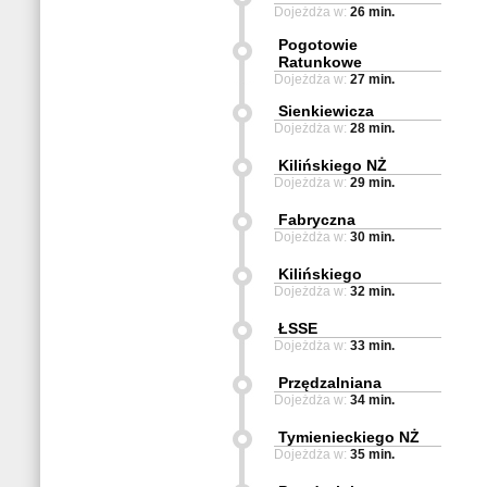
Dojeżdża w:
26 min.
Pogotowie
Ratunkowe
Dojeżdża w:
27 min.
Sienkiewicza
Dojeżdża w:
28 min.
Kilińskiego NŻ
Dojeżdża w:
29 min.
Fabryczna
Dojeżdża w:
30 min.
Kilińskiego
Dojeżdża w:
32 min.
ŁSSE
Dojeżdża w:
33 min.
Przędzalniana
Dojeżdża w:
34 min.
Tymienieckiego NŻ
Dojeżdża w:
35 min.