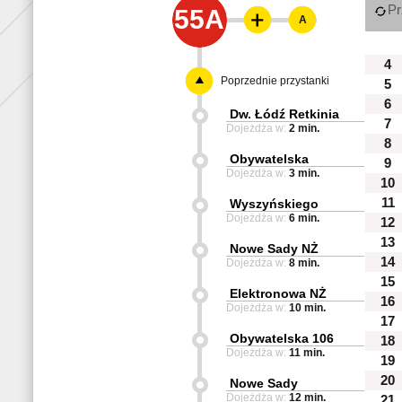
Pr
55A
A
4
Poprzednie przystanki
5
6
Dw. Łódź Retkinia
7
Dojeżdża w:
2 min.
8
Obywatelska
9
Dojeżdża w:
3 min.
10
11
Wyszyńskiego
Dojeżdża w:
6 min.
12
13
Nowe Sady NŻ
14
Dojeżdża w:
8 min.
15
Elektronowa NŻ
16
Dojeżdża w:
10 min.
17
Obywatelska 106
18
Dojeżdża w:
11 min.
19
20
Nowe Sady
Dojeżdża w:
12 min.
21