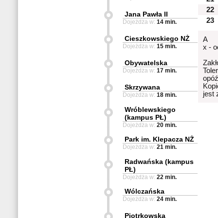
22
Jana Pawła II
23
Dojeżdża w:
14 min.
Cieszkowskiego NŻ
A
Dojeżdża w:
15 min.
x - 
Obywatelska
Zakł
Tole
Dojeżdża w:
17 min.
opóź
Kopi
Skrzywana
jest
Dojeżdża w:
18 min.
Wróblewskiego
(kampus PŁ)
Dojeżdża w:
20 min.
Park im. Klepacza NŻ
Dojeżdża w:
21 min.
Radwańska (kampus
PŁ)
Dojeżdża w:
22 min.
Wólczańska
Dojeżdża w:
24 min.
Piotrkowska