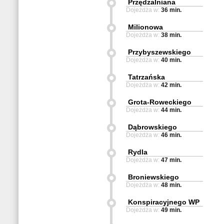
Przędzalniana
Dojeżdża w:
36 min.
Milionowa
Dojeżdża w:
38 min.
Przybyszewskiego
Dojeżdża w:
40 min.
Tatrzańska
Dojeżdża w:
42 min.
Grota-Roweckiego
Dojeżdża w:
44 min.
Dąbrowskiego
Dojeżdża w:
46 min.
Rydla
Dojeżdża w:
47 min.
Broniewskiego
Dojeżdża w:
48 min.
Konspiracyjnego WP
Dojeżdża w:
49 min.