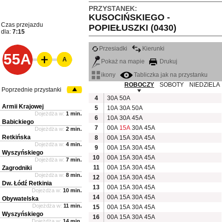
PRZYSTANEK:
KUSOCIŃSKIEGO -
Czas przejazdu
POPIEŁUSZKI (0430)
dla:
7:15
Przesiadki
Kierunki
55A
A
Pokaż na mapie
Drukuj
ikony
Tabliczka jak na przystanku
ROBOCZY
SOBOTY
NIEDZIELA
Poprzednie przystanki
4
30A
50A
Armii Krajowej
5
10A
30A
50A
Dojeżdża w:
1 min.
6
10A
30A
45A
Babickiego
7
00A
15A
30A
45A
Dojeżdża w:
2 min.
Retkińska
8
00A
15A
30A
45A
Dojeżdża w:
4 min.
9
00A
15A
30A
45A
Wyszyńskiego
10
00A
15A
30A
45A
Dojeżdża w:
7 min.
11
00A
15A
30A
45A
Zagrodniki
Dojeżdża w:
8 min.
12
00A
15A
30A
45A
Dw. Łódź Retkinia
13
00A
15A
30A
45A
Dojeżdża w:
10 min.
14
00A
15A
30A
45A
Obywatelska
Dojeżdża w:
11 min.
15
00A
15A
30A
45A
Wyszyńskiego
16
00A
15A
30A
45A
Dojeżdża w:
14 min.