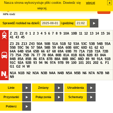
Nasza strona wykorzystuje pliki cookie. Dowiedz się
więcej
x
#
więcej.
Sprawdź rozkład na dzień:
i godzinę:
Z
Z1
Z2
0
1
2
3
4
5
6
7
8
9
10A
10B
11
12
13
14
15
16
41
43
45
Z3
Z6
Z13
Z43
50A
50B
51A
51B
52
53A
53C
53B
54B
55A
55B
55C
56
57
58A
58B
59
60A
60B
60C
60D
61
62
63
64A
64B
65A
65B
66
67
68
69A
69B
70
71A
71B
72A
72B
73
75A
75B
76
77
78
80A
80B
81A
81B
82A
82B
83
84A
84B
85A
85B
86
87A
87B
88A
88B
88C
88D
89
90
91A
91B
91C
92A
92B
93
94
96
97A
97B
99
100
101
201
202
6.
F1
G1
G2
H
W
N1A
N1B
N2
N3A
N3B
N4A
N4B
N5A
N5B
N6
N7A
N7B
N8
N9
Linie
Zmiany
Utrudnienia
Przystanki
Połączenia
Schematy
Pobierz