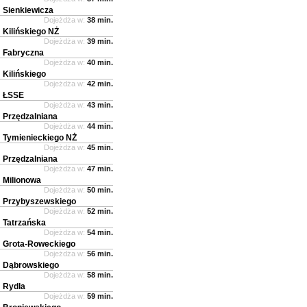
Sienkiewicza
Dojeżdża w:
38 min.
Kilińskiego NŻ
Dojeżdża w:
39 min.
Fabryczna
Dojeżdża w:
40 min.
Kilińskiego
Dojeżdża w:
42 min.
ŁSSE
Dojeżdża w:
43 min.
Przędzalniana
Dojeżdża w:
44 min.
Tymienieckiego NŻ
Dojeżdża w:
45 min.
Przędzalniana
Dojeżdża w:
47 min.
Milionowa
Dojeżdża w:
50 min.
Przybyszewskiego
Dojeżdża w:
52 min.
Tatrzańska
Dojeżdża w:
54 min.
Grota-Roweckiego
Dojeżdża w:
56 min.
Dąbrowskiego
Dojeżdża w:
58 min.
Rydla
Dojeżdża w:
59 min.