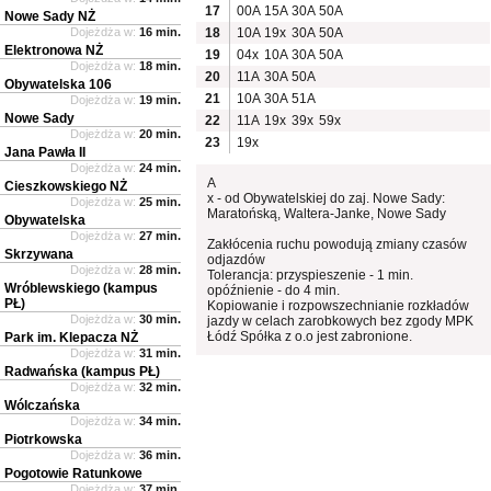
17
00A
15A
30A
50A
Nowe Sady NŻ
Dojeżdża w:
16 min.
18
10A
19x
30A
50A
Elektronowa NŻ
19
04x
10A
30A
50A
Dojeżdża w:
18 min.
20
11A
30A
50A
Obywatelska 106
21
10A
30A
51A
Dojeżdża w:
19 min.
Nowe Sady
22
11A
19x
39x
59x
Dojeżdża w:
20 min.
23
19x
Jana Pawła II
Dojeżdża w:
24 min.
A
Cieszkowskiego NŻ
x - od Obywatelskiej do zaj. Nowe Sady:
Dojeżdża w:
25 min.
Maratońską, Waltera-Janke, Nowe Sady
Obywatelska
Dojeżdża w:
27 min.
Zakłócenia ruchu powodują zmiany czasów
Skrzywana
odjazdów
Dojeżdża w:
28 min.
Tolerancja: przyspieszenie - 1 min.
Wróblewskiego (kampus
opóźnienie - do 4 min.
PŁ)
Kopiowanie i rozpowszechnianie rozkładów
Dojeżdża w:
30 min.
jazdy w celach zarobkowych bez zgody MPK
Łódź Spółka z o.o jest zabronione.
Park im. Klepacza NŻ
Dojeżdża w:
31 min.
Radwańska (kampus PŁ)
Dojeżdża w:
32 min.
Wólczańska
Dojeżdża w:
34 min.
Piotrkowska
Dojeżdża w:
36 min.
Pogotowie Ratunkowe
Dojeżdża w:
37 min.